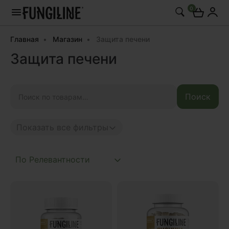
0
Главная
Магазин
Защита печени
Защита печени
Искать:
Поиск
Показать все фильтры
Anti age
Complex
Daily
Mushroom