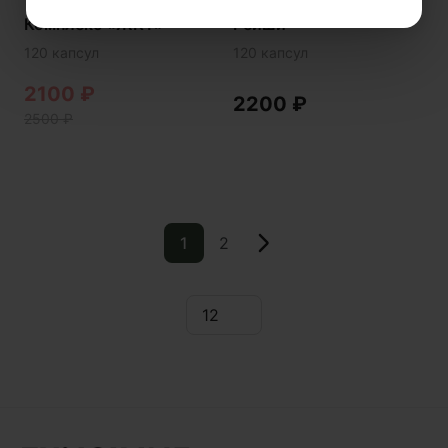
Комплекс «ЖКТ»
Рейши
120 капсул
120 капсул
2100
₽
2200
₽
2500
₽
1
2