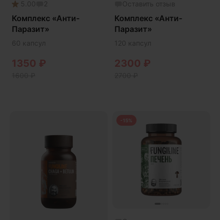
5.00
2
Оставить отзыв
Онколинейка
Комплекс «Анти-
Комплекс «Анти-
Онкопротектор
Паразит»
Паразит»
Орех чёрный
60 капсул
120 капсул
Острое зрение
1350
₽
2300
₽
Память
1600
₽
2700
₽
Поддержка иммунитета
Помощь при аллергии
Природный антибиотик
-15%
Пробиотики Психобиом
Продуктивность
Противовирусное
Противовоспалительное
Расторопша
СДВГ