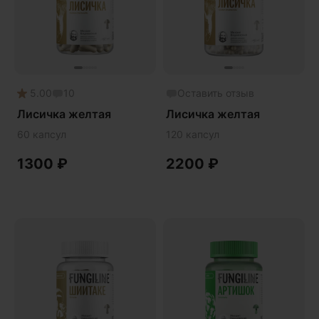
Phyto
Premium
Solution
Акция
5.00
10
Оставить отзыв
Антипаразит
Лисичка желтая
Лисичка желтая
Антистресс
60 капсул
120 капсул
Артишок
1300
₽
2200
₽
Бакопа Монье
Безмухоморный микродозинг
Гинкго билоба
Гормональный баланс
Готу кола
Деменция
Детокс