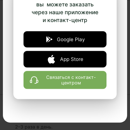
вы можете заказать
через наше приложение
Состав
и контакт-центр
Тонкодисперсный порошок плодовых тел
Google Play
копринуса (Coprinus comatus), чаги (Inonotus
obliquus), тремеллы (Tremella fuciformis),
фламмулины (Flammulina velutipes), слоевищ
App Store
цетрарии (Cetraria islandica) низкотемпературной
сушки; экстракт корня алтея (Althaea officinalis).
Связаться с контакт-
центром
Как принимать:
Дозировка составляет по 2 капсулы
2–3 раза в день.