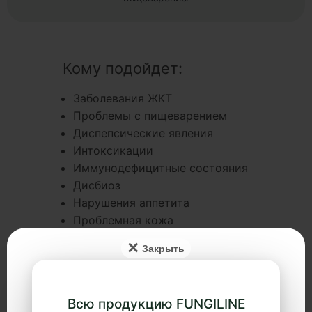
Кому подойдет:
Заболевания ЖКТ
Проблемы с пищеварением
Диспепсические явления
Интоксикации
Иммунодефицитные состояния
Дисбиоз
Нарушения аппетита
Проблемная кожа
×
Смотреть полную инструкцию
Всю продукцию FUNGILINE