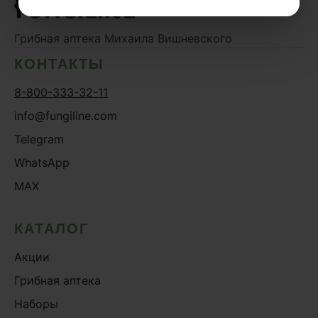
Грибная аптека
Михаила Вишневского
КОНТАКТЫ
8-800-333-32-11
info@fungiline.com
Telegram
WhatsApp
MAX
КАТАЛОГ
Акции
Грибная аптека
Наборы