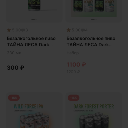
5.00
3
5.00
4
Безалкогольное пиво
Безалкогольное пиво
ТАЙНА ЛЕСА Dark
ТАЙНА ЛЕСА Dark
Forest Porter • ZERO
Forest Porter + Wild
330 мл
Набор
POINT x FUNGILINE
Force IPA
1100
₽
300
₽
1200
₽
-15%
-15%