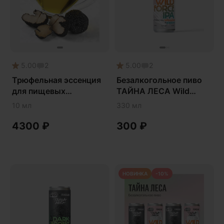
5.00
2
5.00
2
Трюфельная эссенция
Безалкогольное пиво
для пищевых
ТАЙНА ЛЕСА Wild
продуктов и алкоголя
Force IPA • ZERO POINT
10 мл
330 мл
x FUNGILINE
4300
₽
300
₽
НОВИНКА
-10%