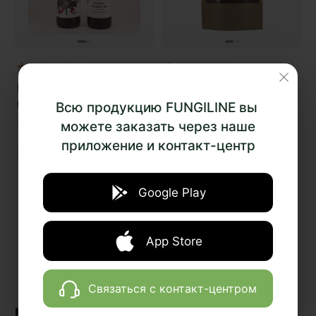
4.88
10
5.00
18
Комбуча на чаге с
Лечебно-
клюквой
профилактический
Всю продукцию FUNGILINE вы
чайный напиток
330 мл
100 г
можете заказать через наше
«Русский лес»
приложение и контакт-центр
300
₽
800
₽
Google Play
App Store
Связаться с контакт-центром