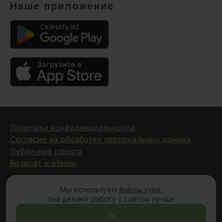
Наше приложение
Политика конфиденциальности
Согласие на обработку персональных данных
Публичная оферта
Возврат и обмен
Мы используем
файлы куки
,
© 2026 Fungiline — зарегистрированная торговая марка.
они делают работу с сайтом лучше
Копирование материалов с сайта запрещено.
Вся информация на сайте носит справочный характер и
Ок