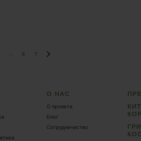
…
6
7
О НАС
ПР
КИ
О проекте
КО
ка
Блог
ГР
Сотрудничество
КО
метика