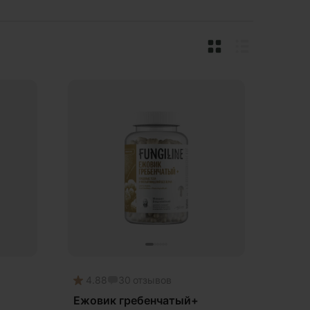
4.88
30
отзывов
Ежовик гребенчатый+