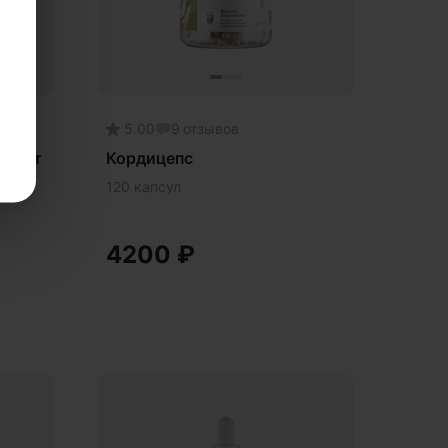
5.00
9
отзывов
тракт
Кордицепс
120 капсул
4200
₽