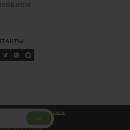
ИХОБИОМ
НТАКТЫ
чная оферта
Возврат и обмен
Ок
с сайта запрещено.
й (п.2 ст.437 ГК РФ)