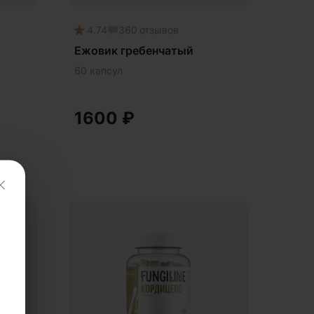
4.74
360
отзывов
Ежовик гребенчатый
60 капсул
1600
₽