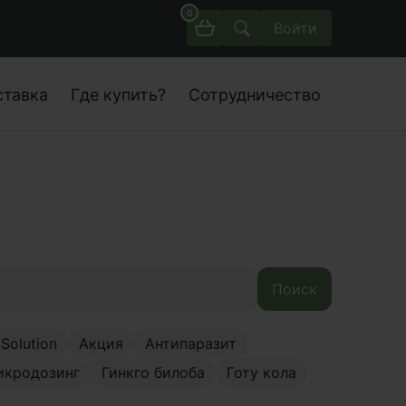
0
Войти
ставка
Где купить?
Сотрудничество
Поиск
Solution
Акция
Антипаразит
икродозинг
Гинкго билоба
Готу кола