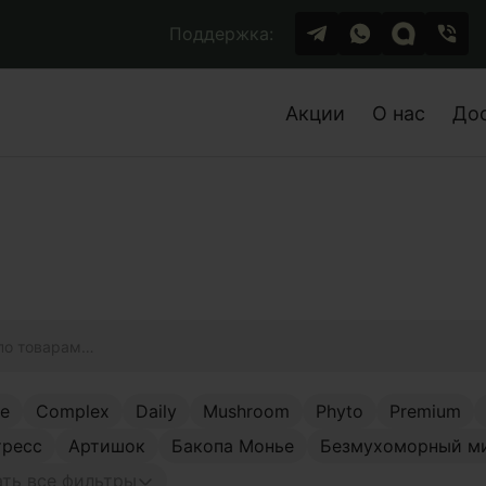
Поддержка:
Акции
О нас
До
ge
Complex
Daily
Mushroom
Phyto
Premium
тресс
Артишок
Бакопа Монье
Безмухоморный м
ть все фильтры