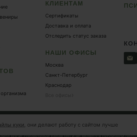
КЛИЕНТАМ
ПС
ние
Сертификаты
увениры
Доставка и оплата
Отследить статус заказа
КО
›
НАШИ ОФИСЫ
Москва
ТОВ
Санкт-Петербург
Краснодар
 организма
›
Все офисы
сти
Согласие на обработку персональных данных
Публи
айлы куки
,
они делают работу с сайтом лучше
— зарегистрированная торговая марка. Копирование материалов 
айте носит справочный характер и не является публичной оферто