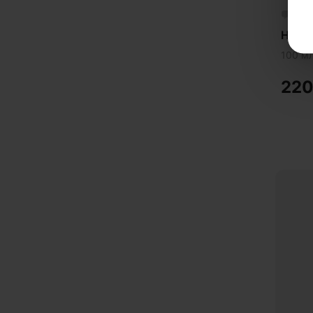
Ост
Hair 
100 м
22