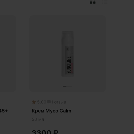
5.00
1
отзыв
 45+
Крем Myco Calm
50 мл
3300
₽