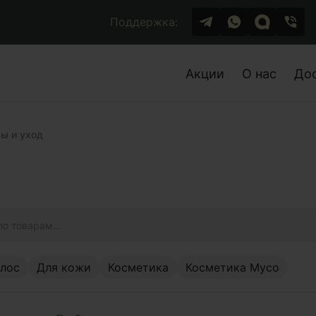
Поддержка:
Акции
О нас
До
ы и уход
олос
Для кожи
Косметика
Косметика Myco