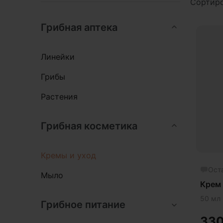
Сортиро
Для
Грибная аптека
Для
Кос
Линейки
Кос
Грибы
Растения
Грибная косметика
Кремы и уход
Ост
Мыло
Крем
50 мл
Грибное питание
33