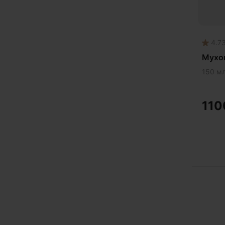
4.7
Мухо
150 м
11