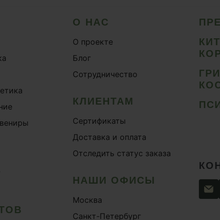
О НАС
ПР
КИ
О проекте
КО
ка
Блог
ГР
Сотрудничество
КО
метика
КЛИЕНТАМ
ПС
ние
Сертификаты
увениры
Доставка и оплата
Отследить статус заказа
КО
›
НАШИ ОФИСЫ
Москва
ТОВ
Санкт-Петербург