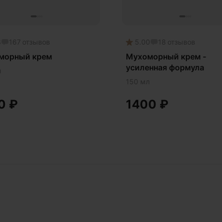
3
167
отзывов
5.00
18
отзывов
морный крем
Мухоморный крем -
усиленная формула
л
150 мл
00
₽
1400
₽