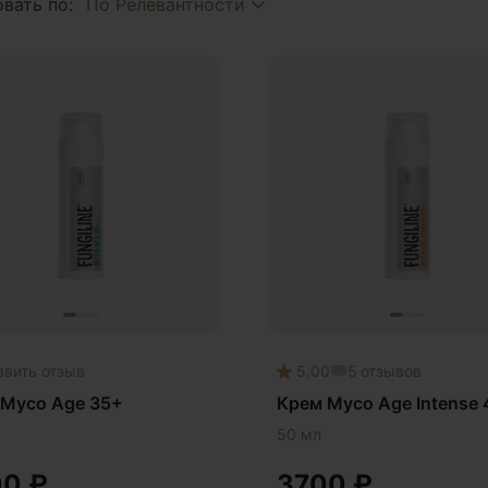
вать по:
 волос
 кожи
метика
метика Myco
авить отзыв
5.00
5
отзывов
 Myco Age 35+
Крем Myco Age Intense
50 мл
00
₽
3700
₽