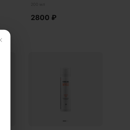
200 мл
2800
₽