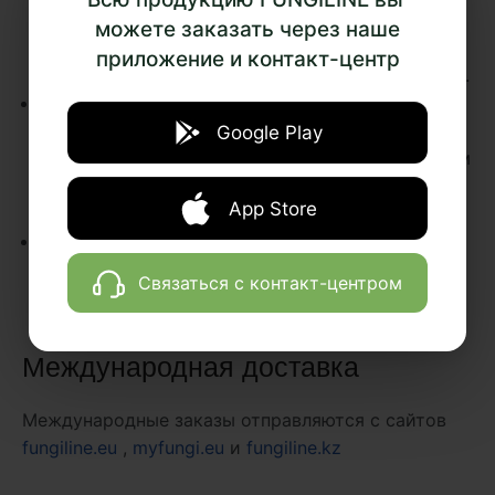
качества невозможна по причине его
можете заказать через наше
отсутствия, покупатель вправе потребовать
приложение и контакт-центр
возврата уплаченной за товар денежной суммы.
Fungiline обязан вернуть денежную сумму,
уплаченную покупателем за товар
Google Play
ненадлежащего качества, в срок не позднее чем
через 10 (десять) дней с даты предъявления
App Store
Покупателем соответствующего требования.
При возврате товара ненадлежащего качества,
все спорные вопросы решаются согласно
Связаться с контакт-центром
законодательству Российской Федерации.
Международная доставка
Международные заказы отправляются с сайтов
fungiline.eu
,
myfungi.eu
и
fungiline.kz