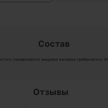
Состав
того (незернового) мицелия ежовика гребенчатого (He
Отзывы