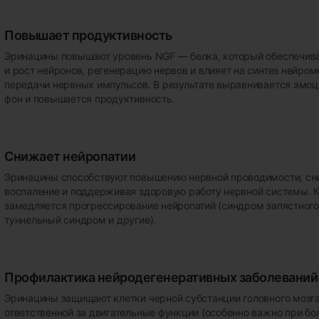
Повышает продуктивность
Эринацины повышают уровень NGF — белка, который обеспечив
и рост нейронов, регенерацию нервов и влияет на синтез нейро
передачи нервных импульсов. В результате выравнивается эмо
фон и повышается продуктивность.
Снижает нейропатии
Эринацины способствуют повышению нервной проводимости, с
воспаление и поддерживая здоровую работу нервной системы. К
замедляется прогрессирование нейропатий (синдром запястного
туннельный синдром и другие).
Профилактика нейродегенеративных заболеваний
Эринацины защищают клетки черной субстанции головного мозга
ответственной за двигательные функции (особенно важно при бо