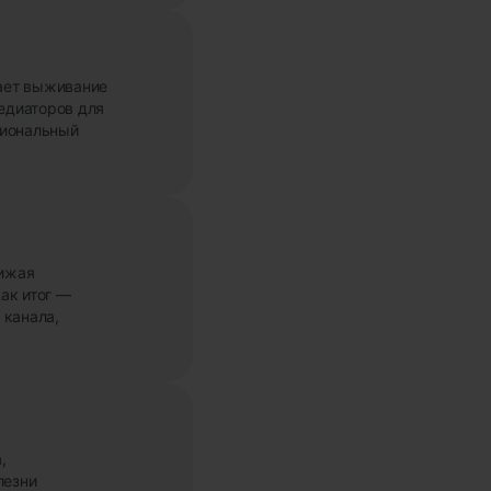
ает выживание
медиаторов для
циональный
нижая
ак итог —
 канала,
,
лезни