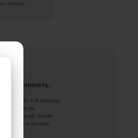
ек, которые
ак принимать:
составляет 3-4 капсулы
тра натощак на
 2 или 3 дней, после
ь перерыва в приеме.