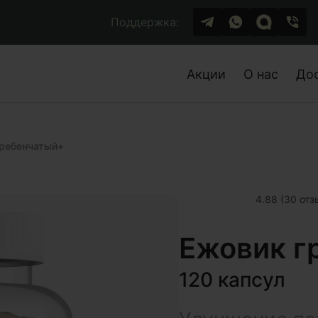
Поддержка:
Акции
О нас
До
гребенчатый+
4.88 (30 отз
Ежовик г
120 капсул