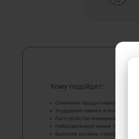
Кому подойдет:
Снижение продуктивности, апат
Ухудшение памяти и концентрац
Расстройства внимания
Нейродегенеративные процессы
Высокий уровень стресса