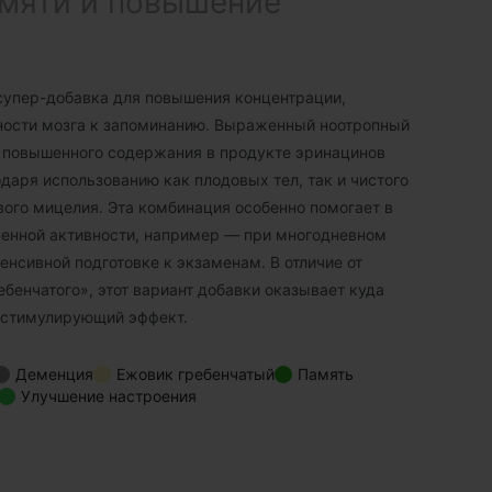
мяти и повышение
супер-добавка для повышения концентрации,
ности мозга к запоминанию. Выраженный ноотропный
т повышенного содержания в продукте эринацинов
даря использованию как плодовых тел, так и чистого
вого мицелия. Эта комбинация особенно помогает в
енной активности, например — при многодневном
енсивной подготовке к экзаменам. В отличие от
бенчатого», этот вариант добавки оказывает куда
 стимулирующий эффект.
Деменция
Ежовик гребенчатый
Память
Улучшение настроения