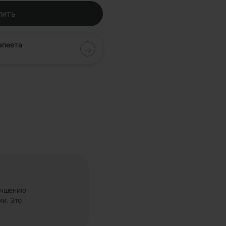
пить
апевта
учшению
и. Это