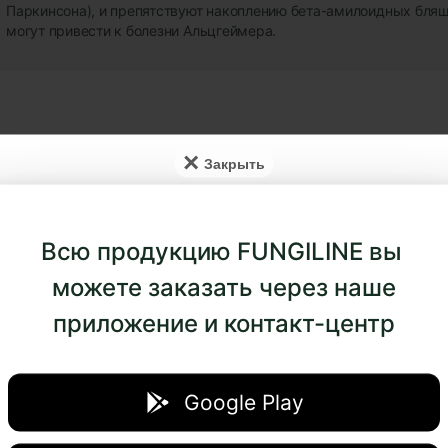
Паркинсона), и препятствуют накоплению бета-амилоидных бляш
могут привести к болезни Альцгеймера.
×
Всю продукцию FUNGILINE вы
К
можете заказать через наше
приложение и контакт-центр
Дозировка 
ия
в день с у
ии
протяжении
Google Play
чего 1 ден