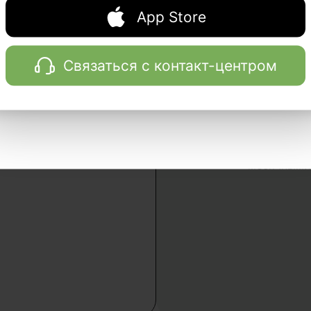
Эффект явл
App Store
начинает п
го старения
через 2 не
Связаться с контакт-центром
Длительнос
рассчитыва
зависимост
месяцев до
пожизненно
месячными