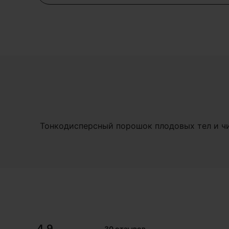
Тонкодисперсный порошок плодовых тел и чис
4,9
30 отзывов