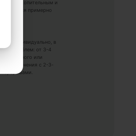
яется накопительным и
роявляться примерно
дели.
ть курса
ется индивидуально, в
и от проблем: от 3-4
 длительного или
го применения с 2-3-
 перерывами.