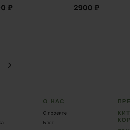
00
₽
2900
₽
мник байкальский
ргия и выносливость
О НАС
ПР
КИ
О проекте
КО
ка
Блог