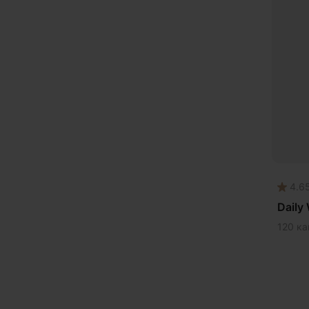
Про
Про
Рас
СДВ
Сер
Сни
Сни
Сни
4.6
Сни
Daily
Спо
120 ка
Спо
Улу
Чаг
Чис