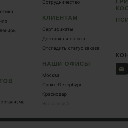
ГР
Сотрудничество
КО
метика
КЛИЕНТАМ
ПС
ние
Сертификаты
увениры
Доставка и оплата
Отследить статус заказа
КО
›
НАШИ ОФИСЫ
Москва
ТОВ
Санкт-Петербург
Краснодар
 организма
›
Все офисы
сти
Согласие на обработку персональных данных
Публи