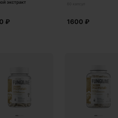
ой экстракт
60 капсул
мональный баланс
у кола
00
₽
1600
₽
енция
окс
ий ямс
 волос
 кожи
вик гребенчатый
чегонное
ское здоровье
исимости
ита печени
робой
ровая микробиота