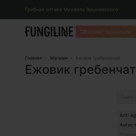
Грибная аптека Михаила Вишневского
Каталог продукции
Главная
Магазин
Ежовик гребенчатый
Ежовик гребенча
Искать:
Anti a
Антис
Показа