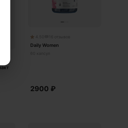
4.50
16
отзывов
Daily Women
60 капсул
ракт
2900
₽