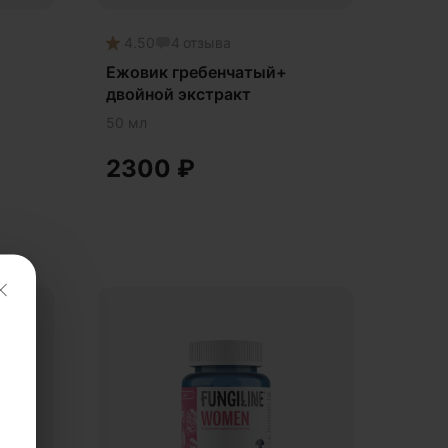
4.50
4
отзыва
Ежовик гребенчатый+
двойной экстракт
50 мл
2300
₽