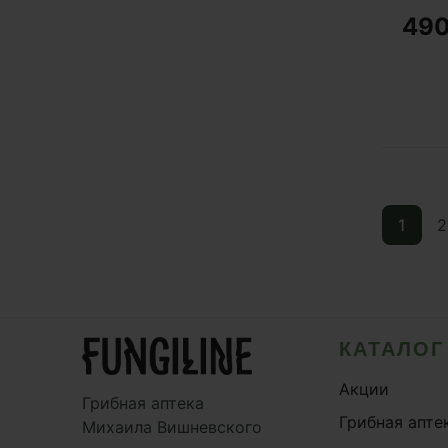
49
Шле
Эне
1
2
КАТАЛОГ
Акции
Грибная аптека
Грибная апте
Михаила Вишневского