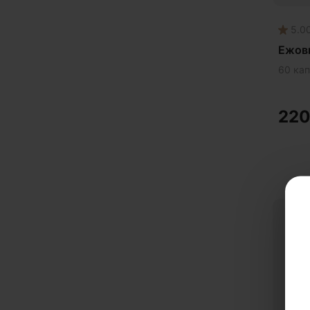
Здо
5.0
Здо
Ежов
Здо
60 кап
Здо
Здо
22
Йох
Каш
Кит
Кор
Кос
Кос
Кре
Либ
Лим