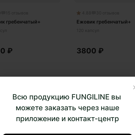
ровое пищеварение
0
15
отзывов
4.88
30
отзывов
ровые суставы
ик гребенчатый+
Ежовик гребенчатый+
ровый микробиом
сул
120 капсул
ровье легких
ровье почек
00
₽
3800
₽
имбе
тан конский
айский кордицепс
дицепс
метика
Всю продукцию FUNGILINE вы
метика Myco
можете заказать через наше
пкие кости
приложение и контакт-центр
идо
онник китайский