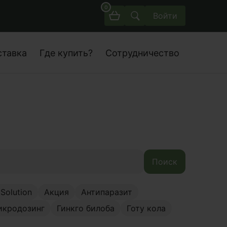
0
Войти
ставка
Где купить?
Сотрудничество
Поиск
Solution
Акция
Антипаразит
икродозинг
Гинкго билоба
Готу кола