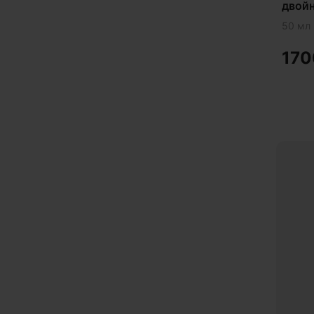
двойн
Гор
50 мл
Гот
17
Дем
Дет
Дик
Для
Для
Ежо
Жел
Жен
Зав
Защ
Зве
Здо