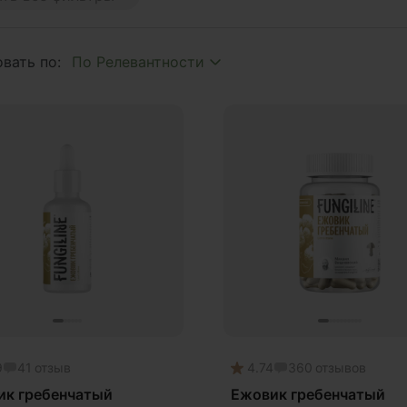
 age
plex
вать по:
y
hroom
to
mium
tion
ия
ипаразит
истресс
ишок
опа Монье
9
41
отзыв
4.74
360
отзывов
мухоморный микродозинг
ик гребенчатый
Ежовик гребенчатый
кго билоба