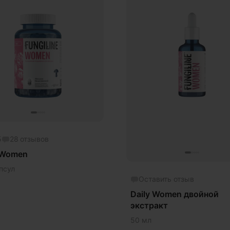
тивовирусное
тивовоспалительное
торопша
Г
дце и сосуды
жение веса
жение давления
жение сахара
5
28
отзывов
жение холестерина
 Women
койствие и сон
псул
ртивное питание
Оставить отзыв
Daily Women двойной
чшение настроения
экстракт
а
50 мл
тая кожа