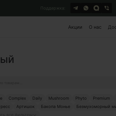
Поддержка:
Акции
О нас
До
тый
ge
Complex
Daily
Mushroom
Phyto
Premium
тресс
Артишок
Бакопа Монье
Безмухоморный м
ть все фильтры