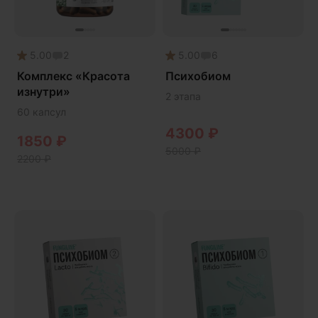
Здоровье почек
Йохимбе
5.00
2
5.00
6
Каштан конский
Комплекс «Красота
Психобиом
Китайский кордицепс
изнутри»
2 этапа
Кордицепс
60 капсул
Косметика
4300
₽
1850
₽
5000
₽
Косметика Myco
2200
₽
Крепкие кости
Либидо
Лимонник китайский
Майтаке
Мужское здоровье
Наборы
Натуральный антибиотик