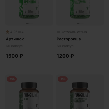
Phyto
Premium
Solution
Акция
4.25
4
Оставить отзыв
Антипаразит
Артишок
Расторопша
Антистресс
60 капсул
60 капсул
Артишок
1500
₽
1200
₽
Бакопа Монье
Безмухоморный микродозинг
Гинкго билоба
-15%
-15%
Гормональный баланс
Готу кола
Деменция
Детокс