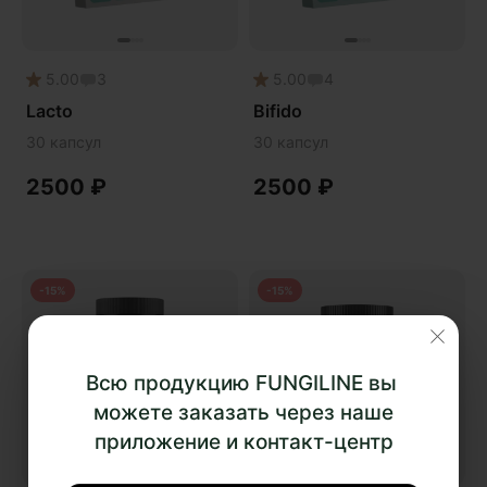
Онколинейка
Онкопротектор
5.00
3
5.00
4
Орех чёрный
Lacto
Bifido
Острое зрение
30 капсул
30 капсул
Память
2500
₽
2500
₽
Поддержка иммунитета
Помощь при аллергии
Природный антибиотик
-15%
-15%
Пробиотики Психобиом
Продуктивность
Противовирусное
Всю продукцию FUNGILINE вы
Противовоспалительное
можете заказать через наше
приложение и контакт-центр
Расторопша
СДВГ