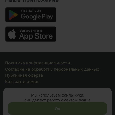
Политика конфиденциальности
Согласие на обработку персональных данных
Публичная оферта
Возврат и обмен
Мы используем
файлы куки
,
© 2026 Fungiline — зарегистрированная торговая марка.
они делают работу с сайтом лучше
Копирование материалов с сайта запрещено.
Вся информация на сайте носит справочный характер и
Ок
не является публичной офертой (п.2 ст.437 ГК РФ)