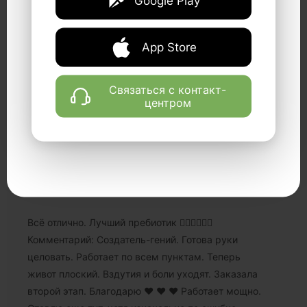
Google Play
плацебо,а что именно препарат очень рабочий, а
через неделю приёма пришло в норму
App Store
все,настроение,общее состояние, моторика,стул.
Низкий поклон производителю!!!!))
Связаться с контакт-
центром
1 год назад
Анна
Всё отлично. Лучший пребиотик ❤️‍🔥❤️‍🔥❤️‍🔥
Комментарий: Создатель-гений. Готова руки
целовать. Работает по всем пунктам. Теперь
живот плоский. Вздутия и боли уходят. Заказала
второй этап. Благодарю ❤️ ❤️ ❤️ Работает мощно.