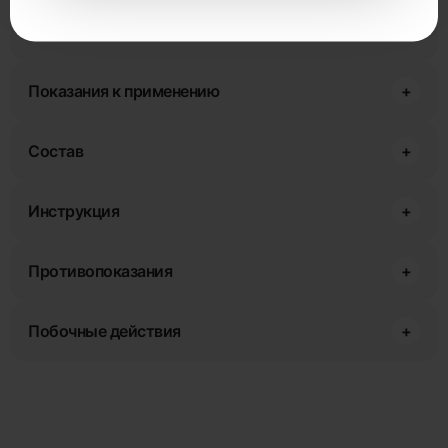
Помощь при синдроме жильбера
Показания к применению
+
Состав
+
Инструкция
+
Противопоказания
+
Побочные действия
+