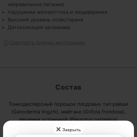
неправильное питание)
Нарушение желчеоттока и пищеварения
Высокий уровень холестерина
Детоксикация организма
Смотреть полную инструкцию
Состав
Тонкодисперсный порошок плодовых тел рейши
(Ganoderma lingzhi), майтаке (Grifola frondosa),
вешенки устричной (Pleurotus ostreatus)
низкотемпературной сушки; экстракт куркумы
×
(Curcuma longa), экстракт корня одуванчика