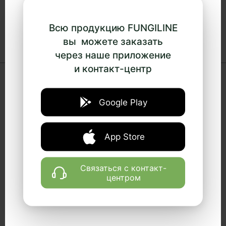
(Taraxacum officinale), экстракт артишока (Cynara
scolymus).
Всю продукцию FUNGILINE
вы можете заказать
через наше приложение
и контакт-центр
+
Эффект
Google Play
Защита и восстановление клеток печени
Улучшение пищеварения
App Store
Детоксикация организма
Нормализация холестеринового обмена
Связаться с контакт-
Желчегонное средство
центром
Улучшение реологии желчи
Нормализация функции и улучшение моторики
кишечника
Противовоспалительное действие