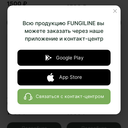
1500
₽
папоротники»
1500
₽
Подробнее
Подробнее
Всю продукцию FUNGILINE вы
можете заказать через наше
приложение и контакт-центр
Google Play
App Store
Оставить отзыв
Оставить отзыв
Связаться с контакт-центром
Льняной чехол для
Льняной чехол для
подушки «Темный
подушки «Светлый
Мухомор»
осенний лес»
1500
₽
1500
₽
Подробнее
Подробнее