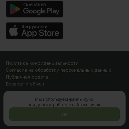
Политика конфиденциальности
Согласие на обработку персональных данных
Публичная оферта
Возврат и обмен
Мы используем
файлы куки
,
© 2026 Fungiline — зарегистрированная торговая марка.
они делают работу с сайтом лучше
Копирование материалов с сайта запрещено.
Вся информация на сайте носит справочный характер и
Ок
не является публичной офертой (п.2 ст.437 ГК РФ)