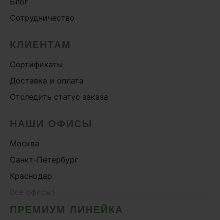
Блог
Онколинейка
Сотрудничество
Онкопротектор
Орех чёрный
КЛИЕНТАМ
Острое зрение
Сертификаты
Память
Доставка и оплата
Поддержка иммунитета
Отследить статус заказа
Помощь при аллергии
Природный антибиотик
НАШИ ОФИСЫ
Пробиотики Психобиом
Москва
Продуктивность
Санкт-Петербург
Противовирусное
Краснодар
Противовоспалительное
›
Все офисы
Расторопша
ПРЕМИУМ ЛИНЕЙКА
СДВГ