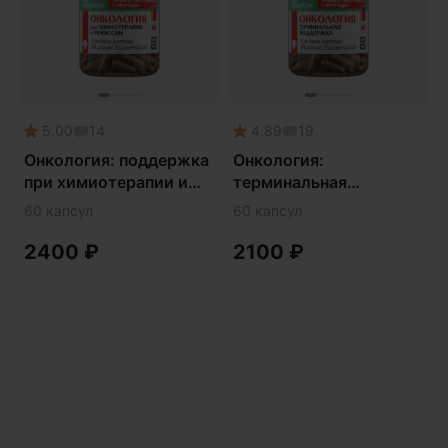
Phyto
Premium
Solution
Акция
5.00
14
4.89
19
Антипаразит
Онкология: поддержка
Онкология:
при химиотерапии и
терминальная
Антистресс
ремиссии
поддержка
60 капсул
60 капсул
Артишок
Бакопа Монье
2400
₽
2100
₽
Безмухоморный микродозинг
Гинкго билоба
Гормональный баланс
Готу кола
Деменция
Детокс