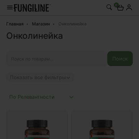
0
Главная
Магазин
Онколинейка
Онколинейка
Искать:
Поиск
Показать все фильтры
Anti age
Complex
Daily
Mushroom