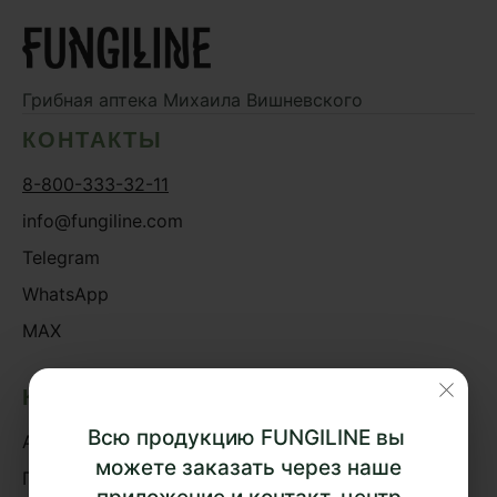
Дикий ямс
Для волос
Для кожи
Грибная аптека
Михаила Вишневского
Ежовик гребенчатый
КОНТАКТЫ
Желчегонное
8-800-333-32-11
Женское здоровье
info@fungiline.com
Зависимости
Telegram
Защита печени
WhatsApp
Зверобой
MAX
Здоровая микробиота
Здоровое пищеварение
КАТАЛОГ
Здоровые суставы
Всю продукцию FUNGILINE вы
Акции
Здоровый микробиом
можете заказать через наше
Грибная аптека
Здоровье легких