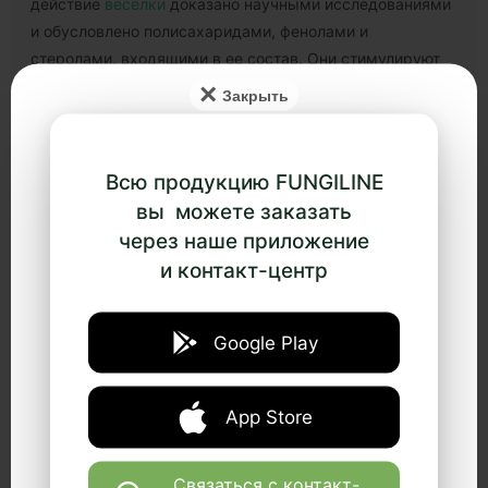
действие
веселки
доказано научными исследованиями
и обусловлено полисахаридами, фенолами и
стеролами, входящими в ее состав. Они стимулируют
синтез иммунных клеток перфоринов, которые
×
тормозят рост и деление злокачественных клеток и
провоцируют их гибель, тем самым подавляя развитие
онкологии, в том числе лейкоза, меланомы и саркомы.
Всю продукцию FUNGILINE
Кроме того
веселка
препятствует возникновению
вы можете заказать
тромбоза, который повышает риск смертности при
через наше приложение
раке молочной железы.
и контакт-центр
Трутовик лиственничный
Трутовик
богат сильнейшими антиоксидантами. Они
Google Play
особенно активны в отношении онкологических
заболеваний бронхо-легочной системы. Полисахариды
гриба защищают органы дыхания, препятствуют
App Store
заражению вирусами и бактериями, нормализуют
работу желудочно-кишечного тракта, поддерживают
Связаться с контакт-
печень и стабилизируют обмен веществ. Гриб также