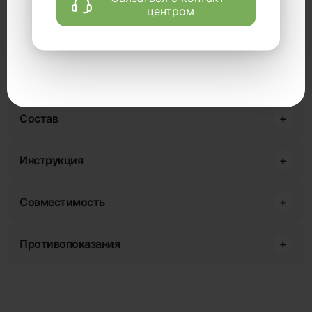
центром
содержит вещество агарицин, который успокаивает и
улучшают качество сна.
Эффект
+
Состав
+
Инструкция
+
Совместимость
+
Противопоказания
+