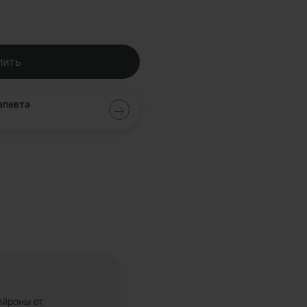
пить
апевта
ейроны от