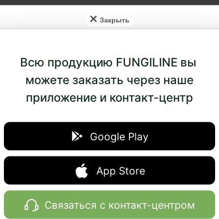
×
Всю продукцию FUNGILINE вы
К
можете заказать через наше
приложение и контакт-центр
Дозировка 
и
2 раза в де
ния
Google Play
Эффект явл
начинает п
через 2 нед
App Store
Длительнос
месяцев.
Связаться с контакт-центром