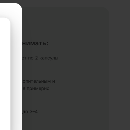
ак принимать:
составляет по 2 капсулы
нь.
яется накопительным и
роявляться примерно
ели.
ть курса до 3–4