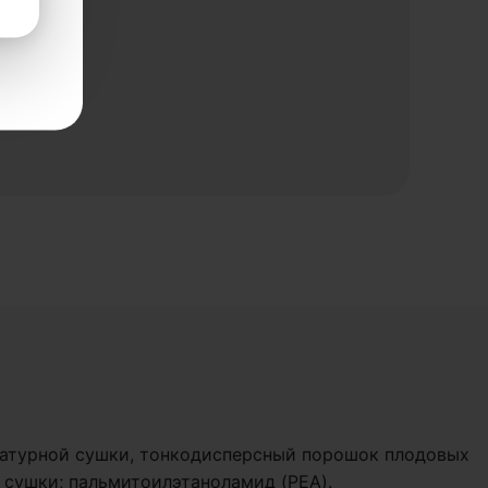
ературной сушки, тонкодисперсный порошок плодовых
ой сушки; пальмитоилэтаноламид (PEA).