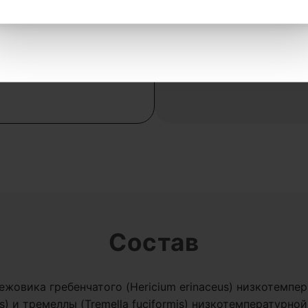
Состав
жовика гребенчатого (Hericium erinaceus) низкотемп
alis) и тремеллы (Tremella fuciformis) низкотемпературн