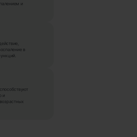
палением и
действие,
воспаление в
функций.
 способствуют
ю и
 возрастных