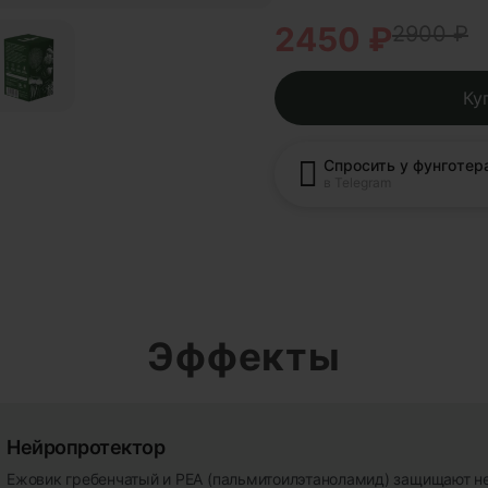
2450 ₽
2900 ₽
Ку
Спросить у фунготер
в Telegram
Эффекты
Нейропротектор
Ежовик гребенчатый и PEA (пальмитоилэтаноламид) защищают н