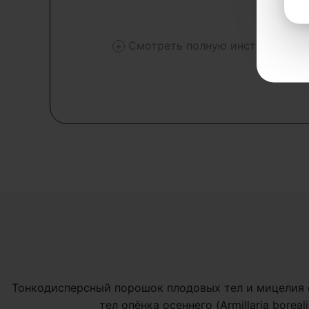
Смотреть полную инструкцию
Тонкодисперсный порошок плодовых тел и мицелия е
тел опёнка осеннего (Armillaria bore