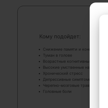
Кому подойдет:
Снижение памяти и концентраци
Туман в голове
Возрастные когнитивные измене
Высокие умственные нагрузки
Хронический стресс
Депрессивные симптомы
Черепно-мозговые травмы
Головные боли