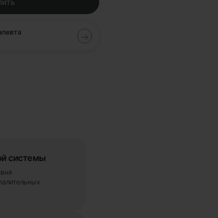
пить
апевта
ой системы
овня
палительных