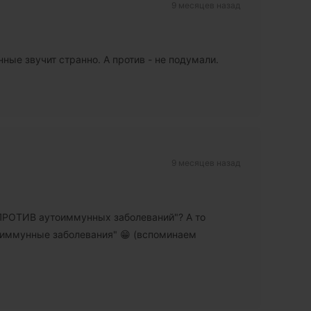
9 месяцев назад
ные звучит странно. А против - не подумали.
9 месяцев назад
"ПРОТИВ аутоиммунных заболеваний"? А то
тоиммунные заболевания" 😁 (вспоминаем