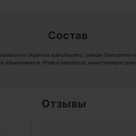
Состав
льского (Agaricus subrufescens), рейши (Ganoderma ling
ки обыкновенной (Phallus impudicus) низкотемпературно
Отзывы