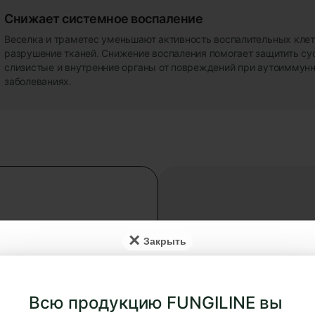
Снижает системное воспаление
Веселка и траметес уменьшают активность воспалительных клет
разрушение тканей. Снижение воспаления помогает защитить су
слизистые и внутренние органы от повреждений при аутоиммун
заболеваниях.
×
К
Дозировка 
Всю продукцию FUNGILINE вы
2–3 раза в 