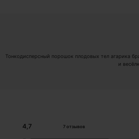
Тонкодисперсный порошок плодовых тел агарика брази
и весёл
4,7
7 отзывов