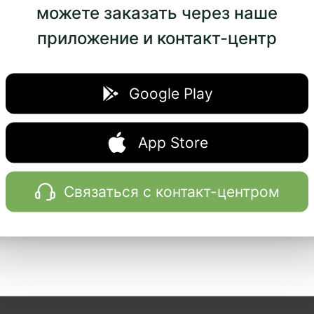
можете заказать через наше
Эффект явл
приложение и контакт-центр
начинает п
через 2 нед
Google Play
Длительнос
рассчитыва
App Store
Связаться с контакт-центром