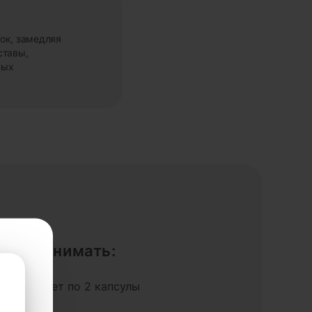
ок, замедляя
ставы,
ных
ак принимать:
составляет по 2 капсулы
день.