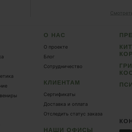
Смотреть
О НАС
ПР
КИ
О проекте
КО
ка
Блог
ГР
Сотрудничество
КО
метика
КЛИЕНТАМ
ПС
ние
Сертификаты
увениры
Доставка и оплата
Отследить статус заказа
КО
›
НАШИ ОФИСЫ