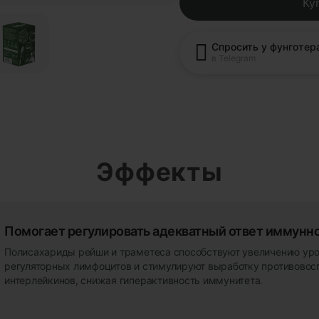
Ку
Спросить у фунготер
в Telegram
Эффекты
Помогает регулировать адекватный ответ иммунн
Полисахариды рейши и траметеса способствуют увеличению ур
регуляторных лимфоцитов и стимулируют выработку противовос
интерлейкинов, снижая гиперактивность иммунитета.