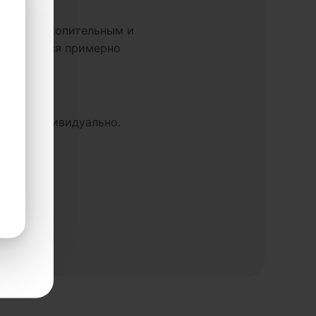
яется накопительным и
роявляться примерно
ели.
ть курса
ется индивидуально.