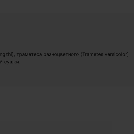
zhi), траметеса разноцветного (Trametes versicolor)
й сушки.