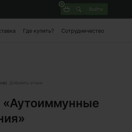
0
Войти
ставка
Где купить?
Сотрудничество
вов)
Добавить отзыв
 «Аутоиммунные
ния»