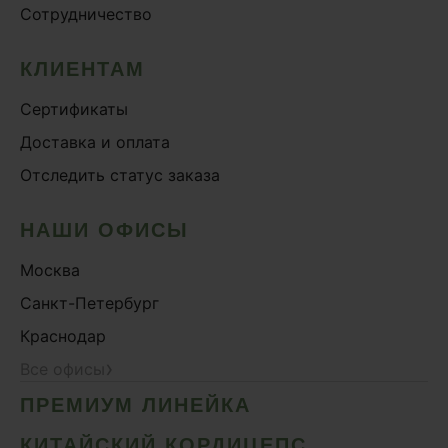
Сотрудничество
Онколинейка
Онкопротектор
КЛИЕНТАМ
Орех чёрный
Сертификаты
Острое зрение
Доставка и оплата
Память
Отследить статус заказа
Поддержка иммунитета
Помощь при аллергии
НАШИ ОФИСЫ
Природный антибиотик
Москва
Пробиотики Психобиом
Санкт-Петербург
Продуктивность
Краснодар
Противовирусное
›
Все офисы
Противовоспалительное
ПРЕМИУМ ЛИНЕЙКА
Расторопша
СДВГ
КИТАЙСКИЙ КОРДИЦЕПС