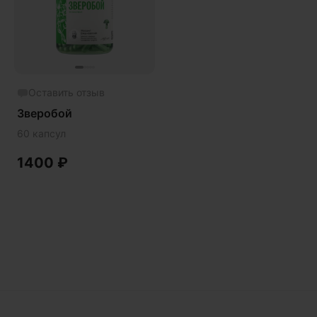
Phyto
Premium
Solution
Акция
Оставить отзыв
Антипаразит
Зверобой
Антистресс
60 капсул
Артишок
1400
₽
Бакопа Монье
Безмухоморный микродозинг
Гинкго билоба
Гормональный баланс
Готу кола
Деменция
Детокс