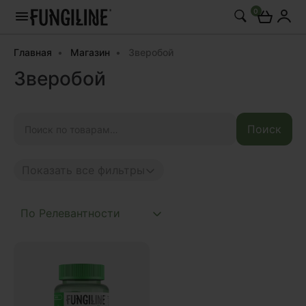
0
Главная
Магазин
Зверобой
Зверобой
Искать:
Поиск
Показать все фильтры
Anti age
Complex
Daily
Mushroom