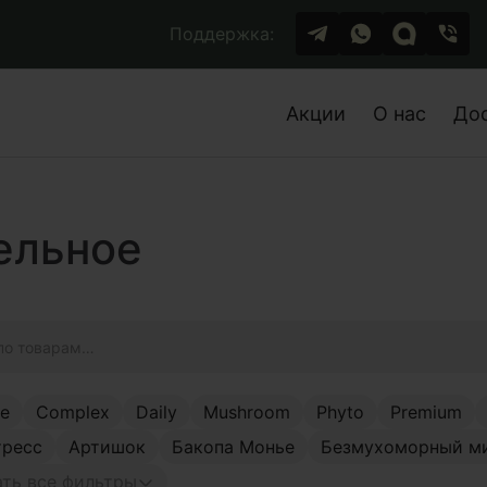
Поддержка:
Акции
О нас
До
ельное
ge
Complex
Daily
Mushroom
Phyto
Premium
тресс
Артишок
Бакопа Монье
Безмухоморный м
ть все фильтры