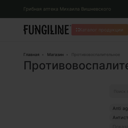
Грибная аптека Михаила Вишневского
Каталог продукции
Главная
Магазин
Противовоспалительное
Противовоспалит
Искать:
Anti a
Антис
Показа