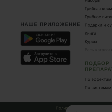
Наборы
Здо
Грибная кос
Здо
Грибное пита
Здо
НАШЕ ПРИЛОЖЕНИЕ
Подарки и с
Здо
Книги
Здо
Курсы
Йох
Весь каталог
Каш
Кит
ПОДБОР
ПРЕПАРА
Кор
Кос
По эффектам
Кос
По системам
Кре
Либ
Политика конфиденциально
Лим