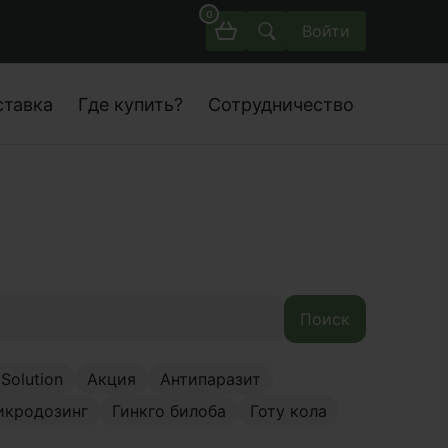
0
Войти
ставка
Где купить?
Сотрудничество
Поиск
Solution
Акция
Антипаразит
икродозинг
Гинкго билоба
Готу кола