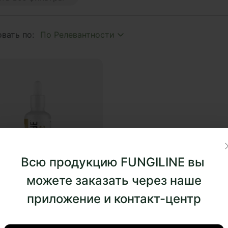
 age
plex
вать по:
y
hroom
to
mium
tion
ия
ипаразит
Всю продукцию FUNGILINE вы
истресс
ишок
можете заказать через наше
опа Монье
приложение и контакт-центр
0
5
отзывов
мухоморный микродозинг
цепс двойной экстракт
кго билоба