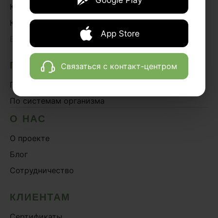
Google Play
Книги
Курсы
App Store
›
Весь каталог
ПОДБОР ПРЕПАРАТОВ
Связаться с контакт-центром
По эффектам
По системам организма
О НАС
О проекте
Блог
Сотрудничество
КЛИЕНТАМ
Сертификаты