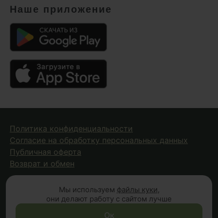
Наше приложение
Политика конфиденциальности
Согласие на обработку персональных данных
Публичная оферта
Возврат и обмен
Мы используем
файлы куки
,
© 2026 Fungiline — зарегистрированная торговая марка.
они делают работу с сайтом лучше
Копирование материалов с сайта запрещено.
Вся информация на сайте носит справочный характер и
Ок