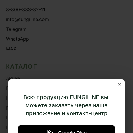
8-800-333-32-11
info@fungiline.com
Telegram
WhatsApp
MAX
КАТАЛОГ
Акции
Грибная аптека
Всю продукцию FUNGILINE вы
Наборы
можете заказать через наше
Грибная косметика
приложение и контакт-центр
Грибное питание
Подарки и сувениры