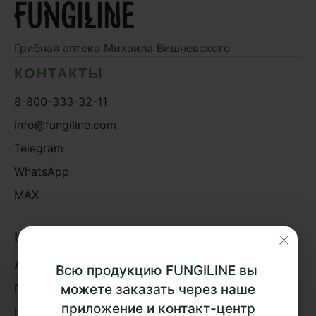
Дикий ямс
Для волос
Грибная аптека
Михаила Вишневского
Для кожи
КОНТАКТЫ
Ежовик гребенчатый
8-800-333-32-11
Желчегонное
info@fungiline.com
Женское здоровье
Telegram
Зависимости
WhatsApp
Защита печени
MAX
Зверобой
Здоровая микробиота
КАТАЛОГ
Здоровое пищеварение
Акции
Здоровые суставы
Всю продукцию FUNGILINE вы
Здоровый микробиом
Грибная аптека
можете заказать через наше
приложение и контакт-центр
Здоровье легких
Наборы