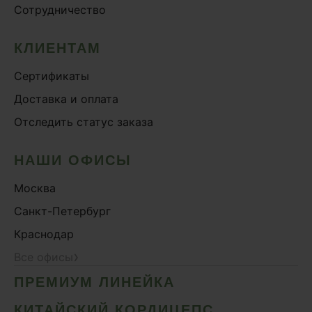
Сотрудничество
Онколинейка
Онкопротектор
КЛИЕНТАМ
Орех чёрный
Сертификаты
Острое зрение
Доставка и оплата
Память
Отследить статус заказа
Поддержка иммунитета
Помощь при аллергии
НАШИ ОФИСЫ
Природный антибиотик
Москва
Пробиотики Психобиом
Санкт-Петербург
Продуктивность
Краснодар
Противовирусное
›
Все офисы
Противовоспалительное
ПРЕМИУМ ЛИНЕЙКА
Расторопша
СДВГ
КИТАЙСКИЙ КОРДИЦЕПС