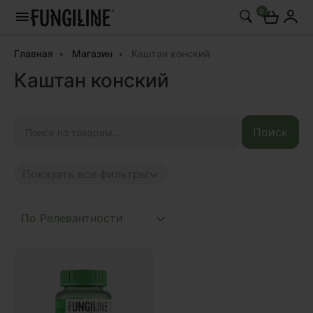
0
Главная
Магазин
Каштан конский
Каштан конский
Искать:
Поиск
Показать все фильтры
Anti age
Complex
Daily
Mushroom