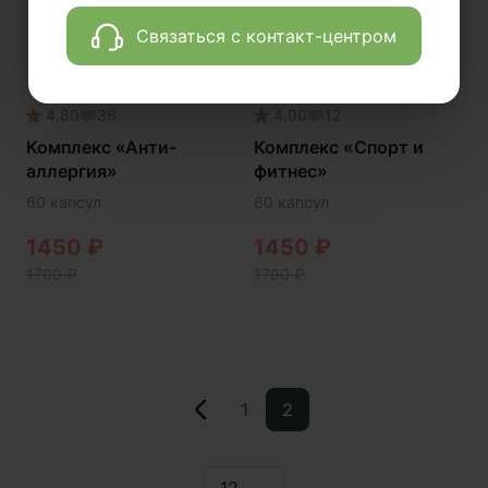
Связаться с контакт-центром
4.80
36
4.00
12
Комплекс «Анти-
Комплекс «Спорт и
аллергия»
фитнес»
60 капсул
60 капсул
1450
₽
1450
₽
1700
₽
1700
₽
1
2