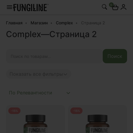
0
Главная
Магазин
Complex
Страница 2
Complex—Страница 2
Искать:
Поиск
Показать все фильтры
Anti age
Complex
-15%
-15%
Daily
Mushroom