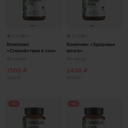
Дикий ямс
Для волос
Для кожи
Ежовик гребенчатый
5.00
11
3.00
2
Желчегонное
Комплекс
Комплекс «Здоровье
«Спокойствие и сон»
мозга»
Женское здоровье
60 капсул
60 капсул
Зависимости
1500
₽
2450
₽
Защита печени
1800
₽
2900
₽
Зверобой
Здоровая микробиота
Здоровое пищеварение
-15%
-15%
Здоровые суставы
Здоровый микробиом
Здоровье легких