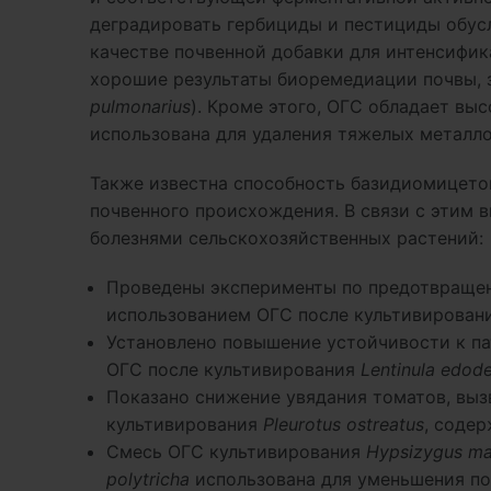
деградировать гербициды и пестициды обус
качестве почвенной добавки для интенсифик
хорошие результаты биоремедиации почвы, 
pulmonarius
). Кроме этого, ОГС обладает в
использована для удаления тяжелых металло
Также известна способность базидиомицетов
почвенного происхождения. В связи с этим 
болезнями сельскохозяйственных растений:
Проведены эксперименты по предотвращен
использованием ОГС после культивирован
Установлено повышение устойчивости к па
ОГС после культивирования
Lentinula edod
Показано снижение увядания томатов, вы
культивирования
Pleurotus ostreatus
, соде
Смесь ОГС культивирования
Hypsizygus mar
polytricha
использована для уменьшения п