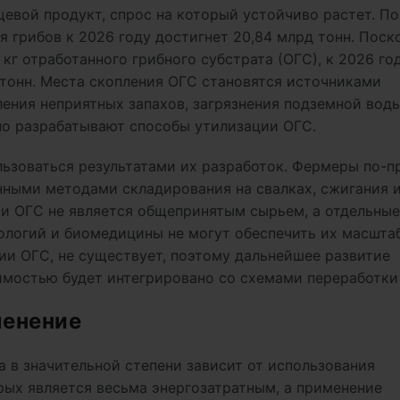
евой продукт, спрос на который устойчиво растет. По
 грибов к 2026 году достигнет 20,84 млрд тонн. Поск
 кг отработанного грибного субстрата (ОГС), к 2026 го
 тонн. Места скопления ОГС становятся источниками
ения неприятных запахов, загрязнения подземной воды
но разрабатывают способы утилизации ОГС.
льзоваться результатами их разработок. Фермеры по-
ными методами складирования на свалках, сжигания 
ии ОГС не является общепринятым сырьем, а отдельные
ологий и биомедицины не могут обеспечить их масшта
ции ОГС, не существует, поэтому дальнейшее развитие
имостью будет интегрировано со схемами переработки
менение
 в значительной степени зависит от использования
ых является весьма энергозатратным, а применение