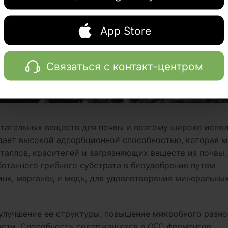
App Store
Связаться с контакт-центром
итательных веществ для почвы и поэтому широко испо
адает высокой адсорбционной способностью, которая 
таллов, красителей и загрязняющих веществ из почвы.
отанного грибного субстрата в биоудобрение путем
инк, марганец и медь, для удовлетворения минеральны
 улучшение ее структуры, повышение микробного разн
ости. Способность содержащихся в ОГС ферментов