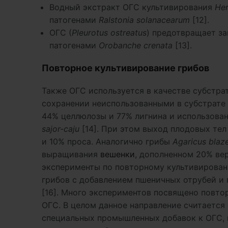
Водный экстракт ОГС культивирования
Her
патогенами
Ralstonia solanacearum
[12].
ОГС (
Pleurotus ostreatus
) предотвращает за
патогенами
Orobanche crenata
[13].
Повторное культивирование грибов
Также ОГС используется в качестве субстра
сохранении неиспользованными в субстрате
44% целлюлозы и 77% лигнина и использова
sajor-caju
[14]. При этом выход плодовых те
и 10% проса. Аналогично грибы
Agaricus blaze
выращивания
вешенки
, дополненном 20% ве
эксперименты по повторному культивирова
грибов с добавлением пшеничных отрубей и
[16]. Много экспериментов посвящено повт
ОГС. В целом данное направление считается 
специальных промышленных добавок к ОГС, н