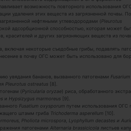
лавливает возможность повторного использования ОГС
ации удаления этих веществ из загрязненной почвы. П
загрязненной нефтяными углеводородами (
Pleurotus
ысокой адсорбционной способностью, которая может бы
в, красителей и других загрязняющих веществ из почвы
, включая некоторые съедобные грибы, подавлять пат
внесение в почву ОГС может быть использовано для бо
ию увядания бананов, вызванного патогенами
Fusarium
ия
Pleurotus ostreatus
[8].
тогенам (
Pyricularia oryzae
) риса, обработанного экстр
es
и
Hypsizygus marmoreus
[9].
званного
Fusatium oxysporum
путем использования ОГС 
ржащего штамм гриба
Trichoderma asperellum
[10].
moreus, Pholiota microspora, Lyophyllum decastes и Auric
оражения патогенами
Alternaria brassicicola
листьев капус