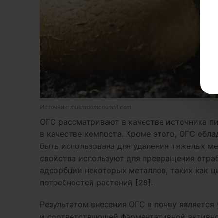
Источник: mushroomcouncil.com
ОГС рассматривают в качестве источника п
в качестве компоста. Кроме этого, ОГС обл
быть использована для удаления тяжелых ме
свойства используют для превращения отраб
адсорбции некоторых металлов, таких как ц
потребностей растений [28].
Результатом внесения ОГС в почву является
и соответствующей ферментативной активн