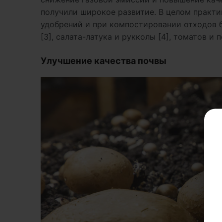
получили широкое развитие. В целом практи
удобрений и при компостировании отходов 
[3], салата-латука и рукколы [4], томатов и п
Улучшение качества почвы