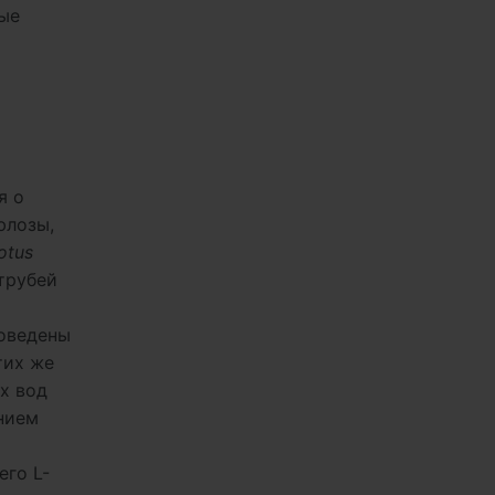
ые
я о
юлозы,
otus
трубей
роведены
тих же
х вод
нием
его L-