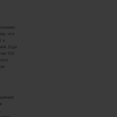
ержанию
ее, что
т к
ний. Еще
тве 100
кого
за
чшения
в
,
ласти