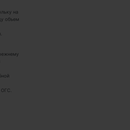
ольку на
ду объем
.
прежнему
и
бной
 ОГС.