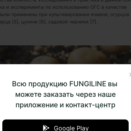
ка и эксперименты по использованию ОГС в качестве
были применены при культивировании ячменя, огурцов 
ерца [5], цукини [6], садовой черники [7].
Всю продукцию FUNGILINE вы
можете заказать через наше
приложение и контакт-центр
Google Play