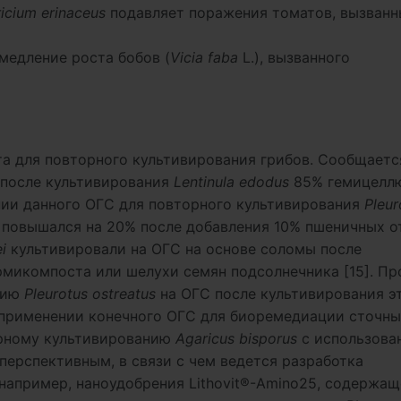
icium erinaceus
подавляет поражения томатов, вызванн
медление роста бобов (
Vicia faba
L.), вызванного
та для повторного культивирования грибов. Сообщаетс
 после культивирования
Lentinula edodus
85% гемицелл
нии данного ОГС для повторного культивирования
Pleur
л повышался на 20% после добавления 10% пшеничных о
i
культивировали на ОГС на основе соломы после
рмикомпоста или шелухи семян подсолнечника [15]. П
нию
Pleurotus ostreatus
на ОГС после культивирования э
 применении конечного ОГС для биоремедиации сточны
орному культивированию
Agaricus bisporus
с использова
перспективным, в связи с чем ведется разработка
апример, наноудобрения Lithovit®-Amino25, содержащ