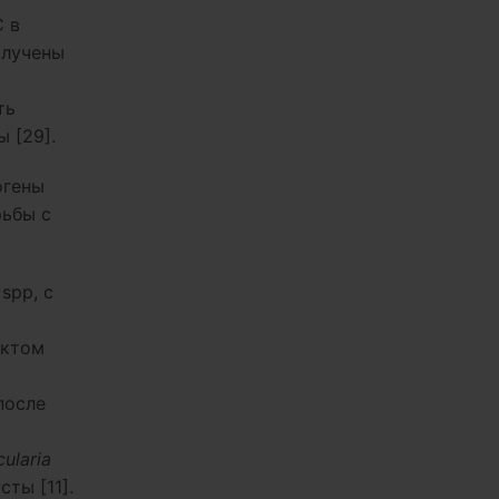
 в
олучены
ть
 [29].
огены
рьбы с
spp, с
актом
после
ularia
ты [11].