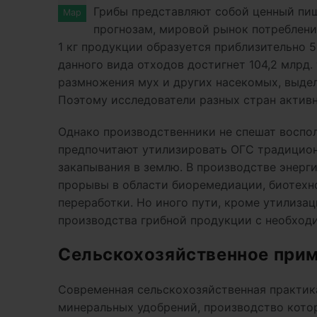
Грибы представляют собой ценный пищ
Мар
прогнозам, мировой рынок потребления
1 кг продукции образуется приблизительно 5
данного вида отходов достигнет 104,2 млрд.
размножения мух и других насекомых, выдел
Поэтому исследователи разных стран актив
Однако производственники не спешат воспо
предпочитают утилизировать ОГС традицион
закапывания в землю. В производстве энерг
прорывы в области биоремедиации, биотехн
переработки. Но иного пути, кроме утилиза
производства грибной продукции с необход
Сельскохозяйственное при
Современная сельскохозяйственная практика
минеральных удобрений, производство котор