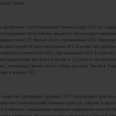
ющую среду.
е удобрения, хотя последние превосходят ОГС по сод
ысвобождение питательных веществ происходит медленн
эффективно [1]. Кроме этого, применение ОГС приводи
е практикуется использование ОГС в качестве удобре
ожайности ячменя на 50%, при внесении ОГС в количес
ие содержания фосфора в почве в 2,3 раза и органичес
нно, непосредственно после сбора урожая. Также в 3 ра
ия и магния [2].
 качестве удобрения, добавку ОГС используют для улу
аботки сельскохозяйственных культур, навоза, осадко
ате отмечено сокращение времени созревания компоста
ства компоста. Исследования и практика в данной об