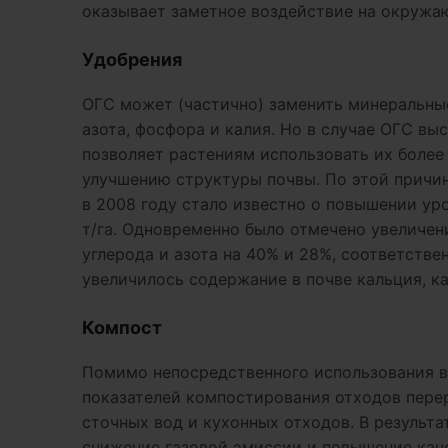
оказывает заметное воздействие на окружа
Удобрения
ОГС может (частично) заменить минеральны
азота, фосфора и калия. Но в случае ОГС в
позволяет растениям использовать их более 
улучшению структуры почвы. По этой причин
в 2008 году стало известно о повышении ур
т/га. Одновременно было отмечено увеличен
углерода и азота на 40% и 28%, соответстве
увеличилось содержание в почве кальция, кал
Компост
Помимо непосредственного использования в
показателей компостирования отходов перер
сточных вод и кухонных отходов. В результ
снижение газовой эмиссии и повышение каче