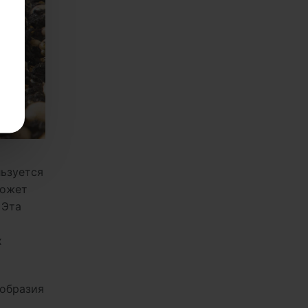
льзуется
может
 Эта
х
ообразия