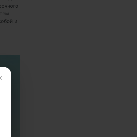
рочного
атем
собой и