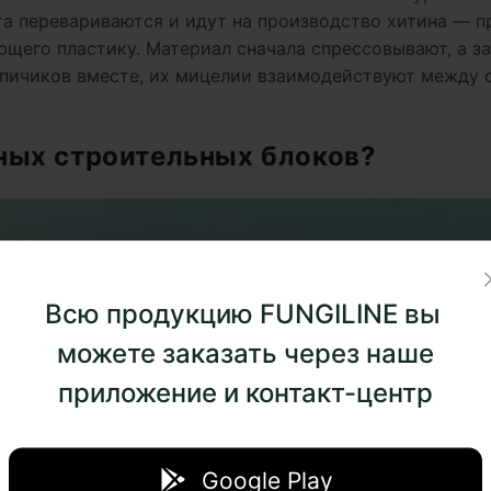
та перевариваются и идут на производство хитина — п
ющего пластику. Материал сначала спрессовывают, а з
рпичиков вместе, их мицелии взаимодействуют между 
ных строительных блоков?
Всю продукцию FUNGILINE вы
можете заказать через наше
приложение и контакт-центр
Google Play