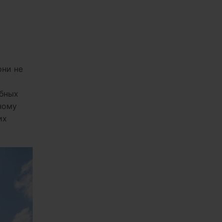
они не
ибных
ному
их