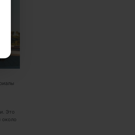
ериалы
и. Это
я около