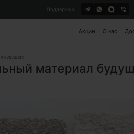
Поддержка:
Акции
О нас
До
ал будущего
льный материал буду