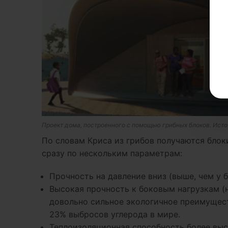
Проект дома, построенного с помощью грибных блоков. Источн
По словам Криса из грибов получаются бло
сразу по нескольким параметрам:
Прочность на давление вниз (выше, чем у б
Высокая прочность к боковым нагрузкам (н
довольно сильное экологичное преимущест
23% выбросов углерода в мире.
Теплоизоляционная способность более высо