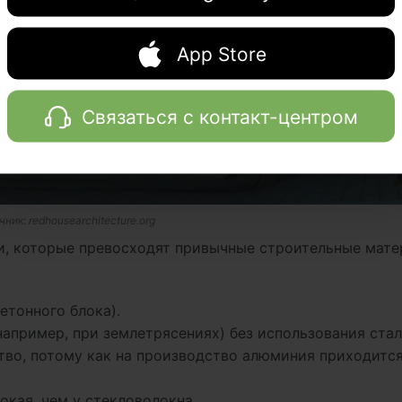
App Store
Связаться с контакт-центром
ик: redhousearchitecture.org
ки, которые превосходят привычные строительные мат
етонного блока).
апример, при землетрясениях) без использования стал
во, потому как на производство алюминия приходитс
кая, чем у стекловолокна.