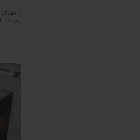
е обошли
i, Mogu,