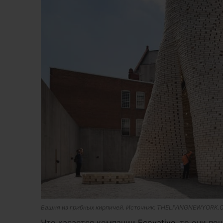
Башня из грибных кирпичей. Источник: THELIVINGNEWYORK
Что касается компании
Ecovative
, то они п