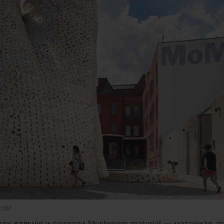
.COM
ошли
дальше
и создали Mushroom material — материал, 