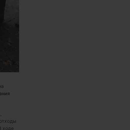
на
ания
,
 отходы
В ходе