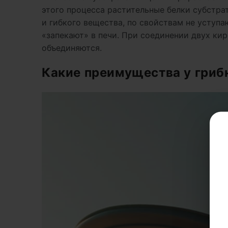
этого процесса растительные белки субстра
и гибкого вещества, по свойствам не уступа
«запекают» в печи. При соединении двух ки
объединяются.
Какие преимущества у гриб