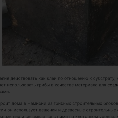
лия действовать как клей по отношению к субстрату, 
яет использовать грибы в качестве материала для
созд
вами.
роит дома в Намибии из грибных строительных блоков
гии он использует вешенки и древесные строительные
квозь них и связывается с ними на клеточном уровне. 