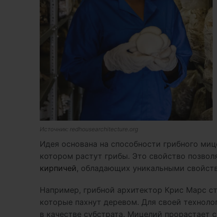
Источник: redhousearchitecture.org
Идея основана на способности грибного мице
котором растут грибы. Это свойство позвол
кирпичей
, обладающих уникальными свойст
Например, грибной архитектор Крис Марс ст
которые пахнут деревом. Для своей техноло
в качестве субстрата. Мицелий прорастает с