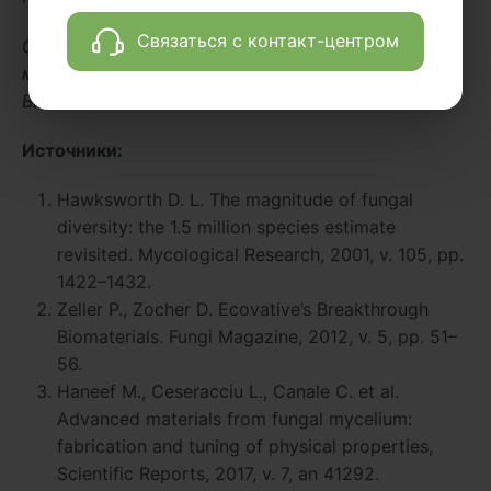
Связаться с контакт-центром
Статья подготовлена с использованием
материалов Михаила Владимировича
Вишневского.
Источники:
Hawksworth D. L. The magnitude of fungal
diversity: the 1.5 million species estimate
revisited. Mycological Research, 2001, v. 105, pp.
1422–1432.
Zeller P., Zocher D. Ecovative’s Breakthrough
Biomaterials. Fungi Magazine, 2012, v. 5, pp. 51–
56.
Haneef M., Ceseracciu L., Canale C. et al.
Advanced materials from fungal mycelium:
fabrication and tuning of physical properties,
Scientific Reports, 2017, v. 7, an 41292.