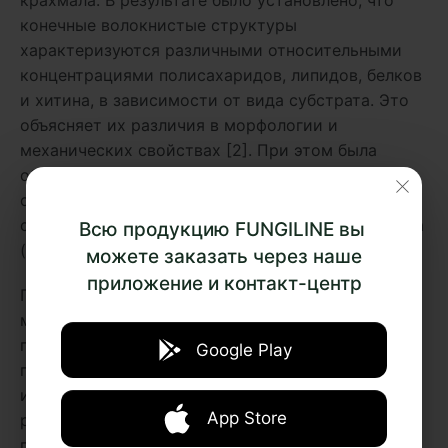
конечные волокнистые структуры
характеризуются различными относительными
концентрациями полисахаридов, липидов, белков
и хитина, в зависимости от вида субстрата. Это
объясняет их различия в морфологии и
механических свойствах [2]. При этом была
обнаружена корреляция величин
соответствующих показателей механических
свойств и концентрации картофельного крахмала
Всю продукцию FUNGILINE вы
(декстрозы) в субстрате.
можете заказать через наше
приложение и контакт-центр
Поиск и разработка инновационных экологичный
материалов — важная работа для всех отраслей
промышленности, без которой наше будущее на
Google Play
планете весьма туманно. Поэтому нам так
интересно следить за открытиями ученых и
App Store
ролью грибов в этом важном для всех нас
процессе.