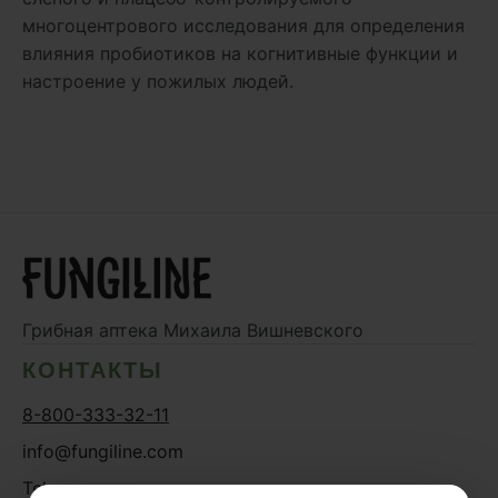
многоцентрового исследования для определения
влияния пробиотиков на когнитивные функции и
настроение у пожилых людей.
Грибная аптека
Михаила Вишневского
КОНТАКТЫ
8-800-333-32-11
info@fungiline.com
Telegram