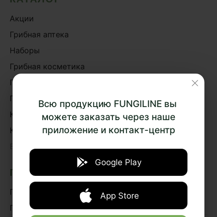
Акции
Грибная аптека
Наборы
Грибная косметика
Грибное питание
Подарки и сувениры
Всю продукцию FUNGILINE вы
Книги
можете заказать через наше
приложение и контакт-центр
Курсы
›
Весь каталог
Google Play
ПОДБОР ПРЕПАРАТОВ
По эффектам
App Store
По системам организма