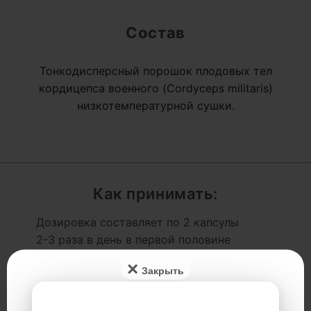
Состав
Тонкодисперсный порошок плодовых тел
кордицепса военного (Cordyceps militaris)
низкотемпературной сушки.
Как принимать:
Дозировка составляет по 2 капсулы
2-3 раза в день в первой половине
дня за 30-60 минут до еды или
×
между приёмами пищи.