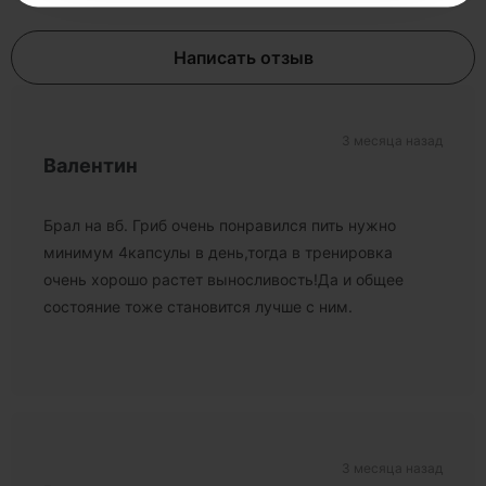
Написать отзыв
3 месяца назад
Валентин
Брал на вб. Гриб очень понравился пить нужно
минимум 4капсулы в день,тогда в тренировка
очень хорошо растет выносливость!Да и общее
состояние тоже становится лучше с ним.
3 месяца назад