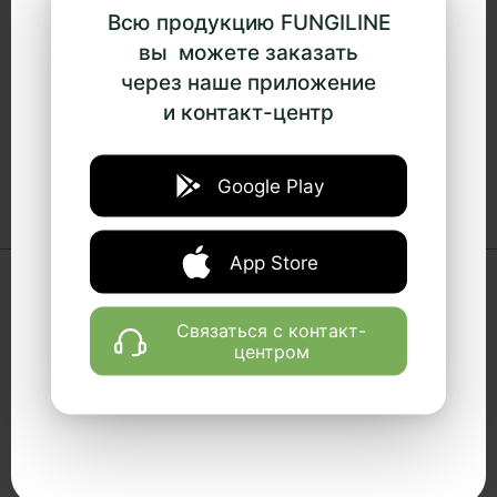
Эффект является накопительным и
Всю продукцию FUNGILINE
начинает проявляться примерно
вы можете заказать
через 2 недели.
через наше приложение
и контакт-центр
Длительность курса составляет 1
месяц.
Google Play
App Store
Отзывы
Связаться с контакт-
центром
5
4,7
4
3
2
1