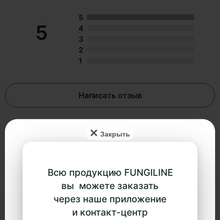
5
5
4
3
2
1
Написать отзыв
×
1 год назад
Елена Александрова
Всю продукцию FUNGILINE
Добрый день. Я передам в нужный отдел.
вы можете заказать
через наше приложение
и контакт-центр