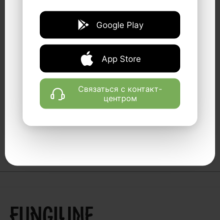
Google Play
1 год назад
Евгений
App Store
Нужен размер XXL. У нас в стране еще не все
люди применяют Мухоморный Микродозинг с
целью снижения веса. В этом смысле, ММ имеет
Связаться с контакт-
центром
огромные перспективы. Я купил XL...Не налезло,
пришлось подарить. Да здравствует грибной
мерч от М. Вишневского с размерами XXL !!!