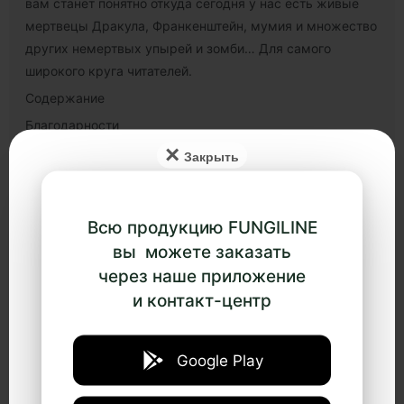
вам станет понятно откуда сегодня у нас есть живые
мертвецы Дракула, Франкенштейн, мумия и множество
других немертвых упырей и зомби… Для самого
широкого круга читателей.
Содержание
Благодарности
×
Введение. Причащение плотью
Часть 1 СНЯТИЕ ПОКРОВА С ТЕЛА ИИСУСА
Глава 1 СОХРАНИВШИЕСЯ СЛЕДЫ КУЛЬТА МЁРТВЫХ
Всю продукцию FUNGILINE
Глава 2 СВЯЩЕННЫЕ МАСЛА, СВЯЩЕННАЯ ПИЩА
вы можете заказать
Глава 3 ТЕЛО В КРАСНОМ
через наше приложение
Глава 4 РИТУАЛЬНЫЙ КАННИБАЛИЗМ И ВОЛШЕБНАЯ
и контакт-центр
ПИЩА
Часть 2 ВАШ СОБСТВЕННЫЙ ПЕРСОНАЛЬНЫЙ ИИСУС
Google Play
Глава 5 КУЛЬТЫ МЁРТВЫХ В СОВРЕМЕННОМ МИРЕ
Глава 6 ЕЛЕЙ У ИУДЕЕВ И ХРИСТИАН