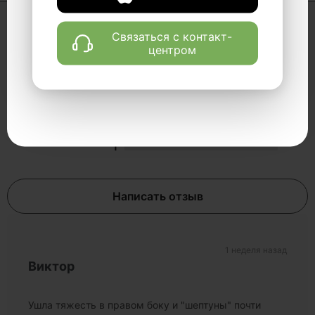
Связаться с контакт-
центром
Отзывы
5
5
4
3
2
1
Написать отзыв
1 неделя назад
Виктор
Ушла тяжесть в правом боку и "шептуны" почти