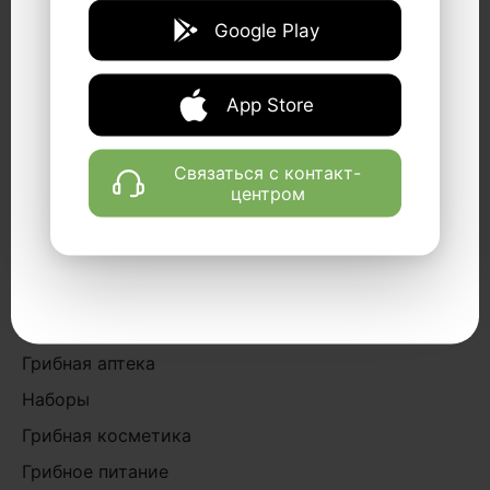
КОНТАКТЫ
Google Play
8-800-333-32-11
App Store
info@fungiline.com
Telegram
Связаться с контакт-
WhatsApp
центром
MAX
КАТАЛОГ
Акции
Грибная аптека
Наборы
Грибная косметика
Грибное питание