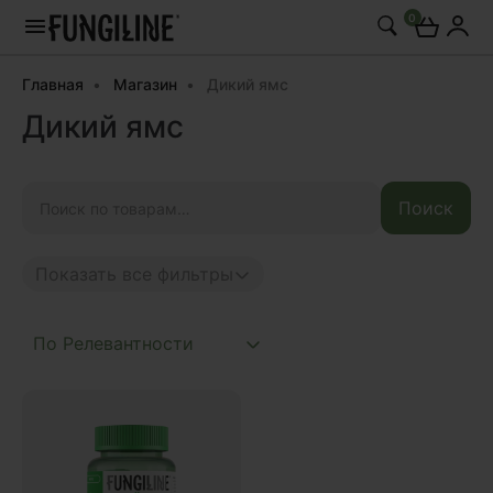
0
Главная
Магазин
Дикий ямс
Дикий ямс
Искать:
Поиск
Показать все фильтры
Anti age
Complex
Daily
Mushroom