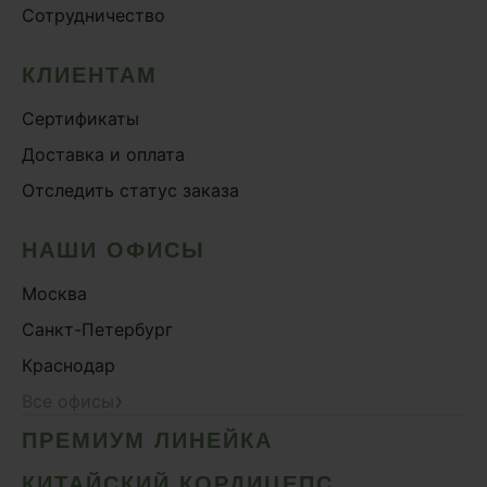
Сотрудничество
Онколинейка
Онкопротектор
КЛИЕНТАМ
Орех чёрный
Сертификаты
Острое зрение
Доставка и оплата
Память
Отследить статус заказа
Поддержка иммунитета
Помощь при аллергии
НАШИ ОФИСЫ
Природный антибиотик
Москва
Пробиотики Психобиом
Санкт-Петербург
Продуктивность
Краснодар
Противовирусное
›
Все офисы
Противовоспалительное
ПРЕМИУМ ЛИНЕЙКА
Расторопша
СДВГ
КИТАЙСКИЙ КОРДИЦЕПС