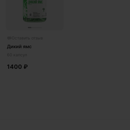
Phyto
Premium
Solution
Акция
Оставить отзыв
Антипаразит
Дикий ямс
Антистресс
60 капсул
Артишок
1400
₽
Бакопа Монье
Безмухоморный микродозинг
Гинкго билоба
Гормональный баланс
Готу кола
Деменция
Детокс