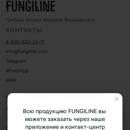
Дикий ямс
Для волос
Грибная аптека
Михаила Вишневского
Для кожи
КОНТАКТЫ
Ежовик гребенчатый
8-800-333-32-11
Желчегонное
info@fungiline.com
Женское здоровье
Telegram
Зависимости
WhatsApp
Защита печени
MAX
Зверобой
Здоровая микробиота
КАТАЛОГ
Здоровое пищеварение
Акции
Здоровые суставы
Всю продукцию FUNGILINE вы
Здоровый микробиом
Грибная аптека
можете заказать через наше
приложение и контакт-центр
Здоровье легких
Наборы