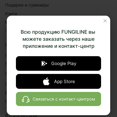
Подарки и сувениры
Книги
Курсы
›
Весь каталог
Всю продукцию FUNGILINE вы
можете заказать через наше
ПОДБОР ПРЕПАРАТОВ
приложение и контакт-центр
По эффектам
Google Play
По системам организма
О НАС
App Store
О проекте
Блог
Связаться с контакт-центром
Сотрудничество
КЛИЕНТАМ