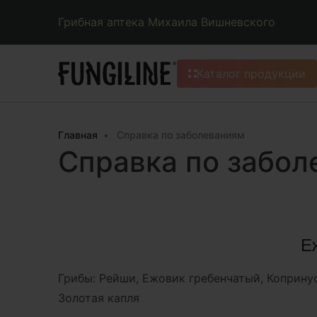
Грибная аптека Михаила Вишневского
Каталог продукции
Главная
Справка по заболеваниям
Справка по забол
Е
Грибы: Рейши, Ежовик гребенчатый, Копринус
Золотая капля