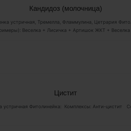
Кандидоз (молочница)
ешенка устричная, Тремелла, Фламмулина, Цетрария Фи
римеры): Веселка + Лисичка + Артишок ЖКТ + Веселка
Цистит
ка устричная Фитолинейка: Комплексы: Анти-цистит С