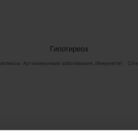
Гипотиреоз
Комплексы: Аутоиммунные заболевания, Иммунитет Соч
ный холестерин и профилактика атеро