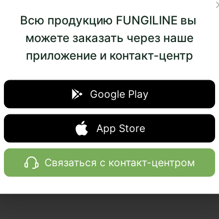
Всю продукцию FUNGILINE вы
я, Опенок осенний, Рейши, Копринус, Фламмулина, Фит
можете заказать через наше
сы: Печень, Сердце и сосуды, Сочетания (примеры): 
приложение и контакт-центр
Google Play
App Store
Курение
Связаться с контакт-центром
ы: Легкое дыхание, Золотая капсула, Золотая капля Со