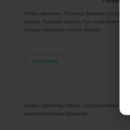
Грибы: Шиитаке, Лисичка, Вешенка устрична
билоба, Конский каштан, Готу кола Комплек
сосуды+Артишок+Гинкго билоба
ПОДРОБНЕЕ
Грибы: Тремелла, Рейши, Цетрария Комплекс
дыхание+Рейши+Тремелла