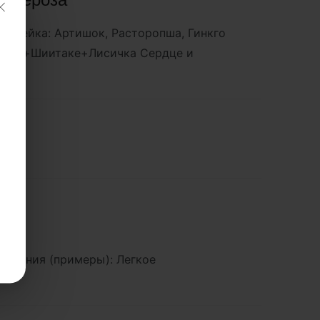
олинейка: Артишок, Расторопша, Гинкго
Печень+Шиитаке+Лисичка Сердце и
четания (примеры): Легкое