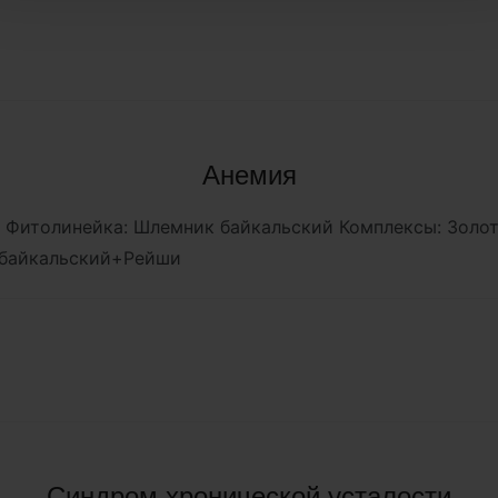
Анемия
а Фитолинейка: Шлемник байкальский Комплексы: Золот
 байкальский+Рейши
Синдром хронической усталости