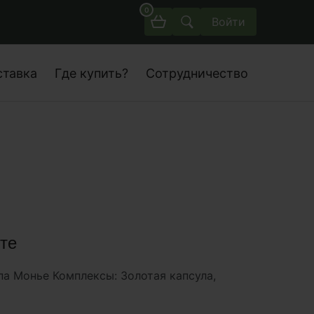
0
Войти
ставка
Где купить?
Сотрудничество
те
па Монье Комплексы: Золотая капсула,