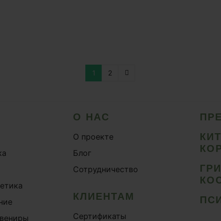
1
2
О НАС
ПР
КИ
О проекте
КО
ка
Блог
ГР
Сотрудничество
КО
метика
КЛИЕНТАМ
ПС
ние
Сертификаты
увениры