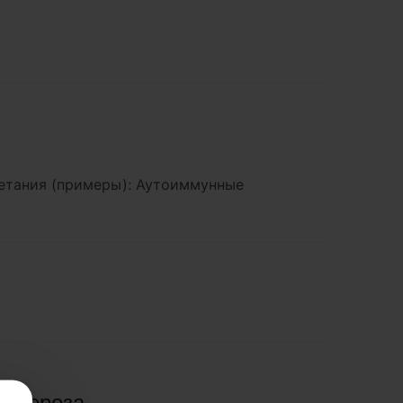
етания (примеры): Аутоиммунные
склероза