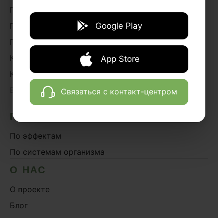
Грибная косметика
Google Play
Грибное питание
Подарки и сувениры
Книги
App Store
Курсы
›
Весь каталог
Связаться с контакт-центром
ПОДБОР ПРЕПАРАТОВ
По эффектам
По системам организма
О НАС
О проекте
Блог