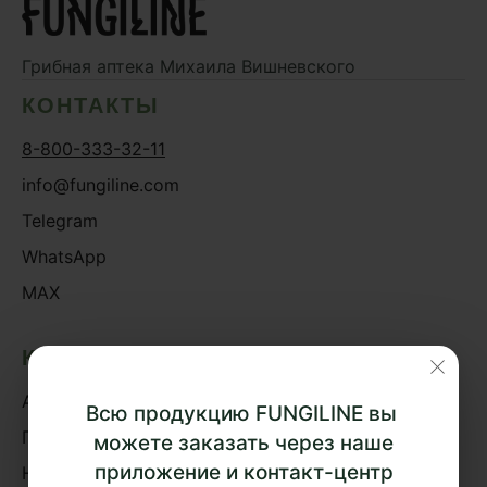
Грибная аптека
Михаила Вишневского
КОНТАКТЫ
8-800-333-32-11
info@fungiline.com
Telegram
WhatsApp
MAX
КАТАЛОГ
Акции
Всю продукцию FUNGILINE вы
Грибная аптека
можете заказать через наше
приложение и контакт-центр
Наборы