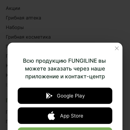
Акции
Грибная аптека
Наборы
Грибная косметика
Грибное питание
Подарки и сувениры
Всю продукцию FUNGILINE вы
Книги
можете заказать через наше
Курсы
приложение и контакт-центр
›
Весь каталог
Google Play
ПОДБОР ПРЕПАРАТОВ
По эффектам
App Store
По системам организма