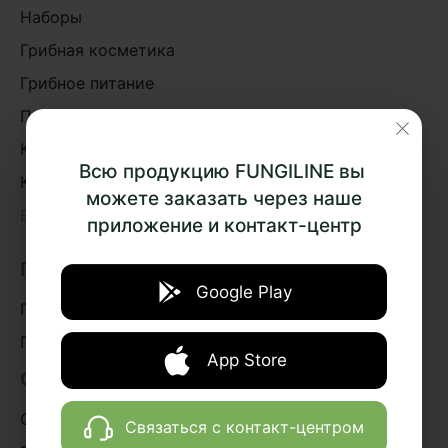
Наборы
Грибная косметика
Грибное питание
Подарки и сувениры
Книги
Всю продукцию FUNGILINE вы
Курсы
можете заказать через наше
›
Весь каталог
приложение и контакт-центр
ПОДБОР ПРЕПАРАТОВ
Google Play
По эффектам
По системам организма
App Store
О НАС
О проекте
Связаться с контакт-центром