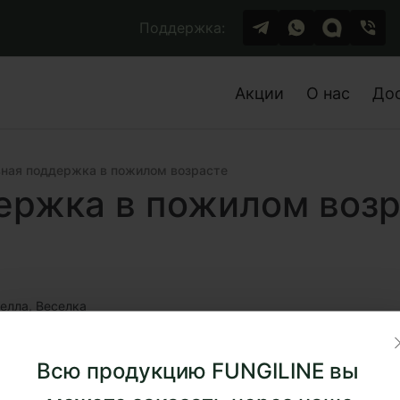
Поддержка:
Акции
О нас
До
ная поддержка в пожилом возрасте
ержка в пожилом возр
мелла,
Веселка
Всю продукцию FUNGILINE вы