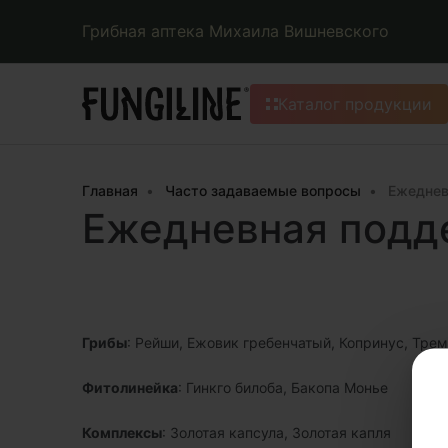
Грибная аптека Михаила Вишневского
Каталог продукции
Главная
Часто задаваемые вопросы
Ежеднев
Ежедневная подд
Грибы
: Рейши, Ежовик гребенчатый, Копринус, Тре
Фитолинейка
:
Гинкго билоба, Бакопа Монье
Комплексы
: Золотая капсула, Золотая капля