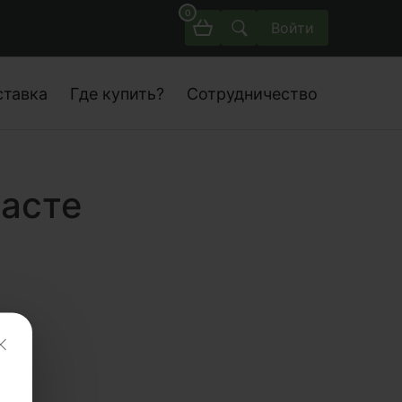
0
Войти
ставка
Где купить?
Сотрудничество
асте