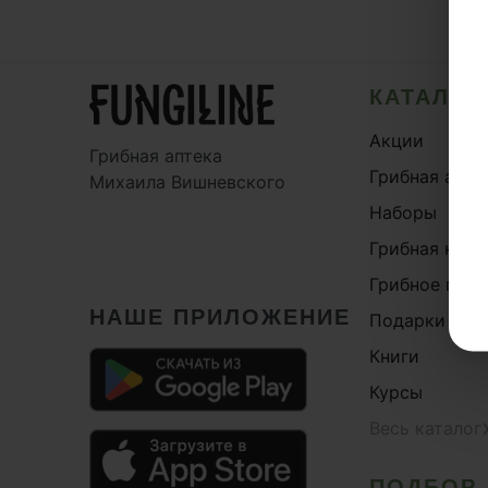
КАТАЛОГ
Акции
Грибная аптека
Грибная апте
Михаила Вишневского
Наборы
Грибная кос
Грибное пита
НАШЕ ПРИЛОЖЕНИЕ
Подарки и с
Книги
Курсы
Весь каталог
ПОДБОР