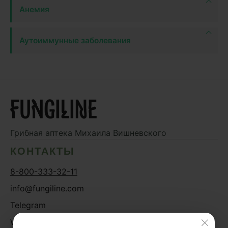
Анемия
Аутоиммунные заболевания
Грибная аптека
Михаила Вишневского
КОНТАКТЫ
8-800-333-32-11
info@fungiline.com
Telegram
WhatsApp