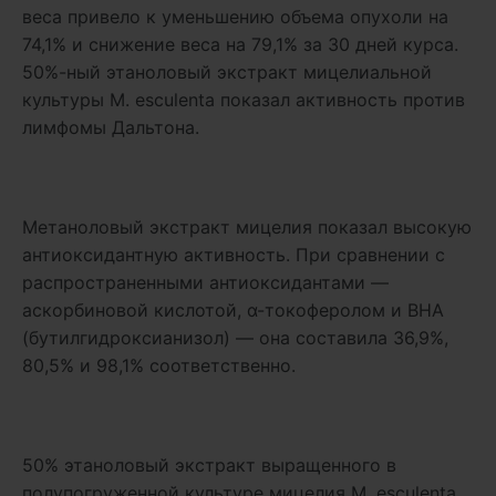
веса привело к уменьшению объема опухоли на
74,1% и снижение веса на 79,1% за 30 дней курса.
50%-ный этаноловый экстракт мицелиальной
культуры M. esculenta показал активность против
лимфомы Дальтона.
Метаноловый экстракт мицелия показал высокую
антиоксидантную активность. При сравнении с
распространенными антиоксидантами —
аскорбиновой кислотой, α-токоферолом и BHA
(бутилгидроксианизол) — она составила 36,9%,
80,5% и 98,1% соответственно.
50% этаноловый экстракт выращенного в
полупогруженной культуре мицелия M. esculenta