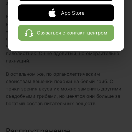
а шиитаке и майтаке — за состав полисахаридов.
App Store
Если говорить о ядовитых грибах, то здесь все
немного проще. Вешенки не обладают ядовитыми
«двойниками». То есть, если вы идете
Связаться с контакт-центром
целенаправленно собирать именно их, то худшее,
что может попасть в корзину — это волчий
пилолистник. Он не ядовитый, но омерзительно
пахнущий.
В остальном же, по органолептическим
свойствам вешенки похожи на белый гриб. С
точки зрения вкуса их можно заменить другими
съедобными грибами, но ценятся они больше за
богатый состав питательных веществ.
Распространение