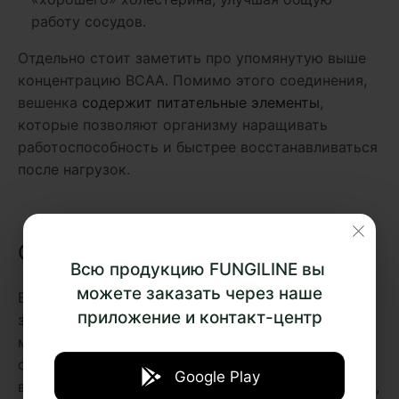
работу сосудов.
Отдельно стоит заметить про упомянутую выше
концентрацию ВСАА. Помимо этого соединения,
вешенка
содержит питательные элементы
,
которые позволяют организму наращивать
работоспособность и быстрее восстанавливаться
после нагрузок.
Схожесть с другими грибами
Всю продукцию FUNGILINE вы
можете заказать через наше
Если говорить об эффекте, то вешенку может
приложение и контакт-центр
заменить кордицепс в связке с шиитаке и
майтаке. Как помним, вешенка ценится
спортсменами, за содержание питательных
Google Play
веществ, как и кордицепс ценится за кордицепин,