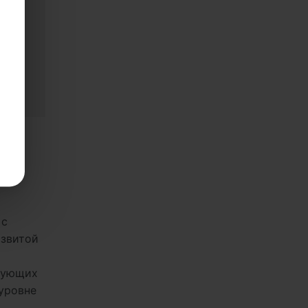
стве
 с
азвитой
твующих
уровне