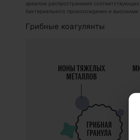
ареалом распространения соответствующих 
бактериального происхождения и высокими 
Грибные коагулянты