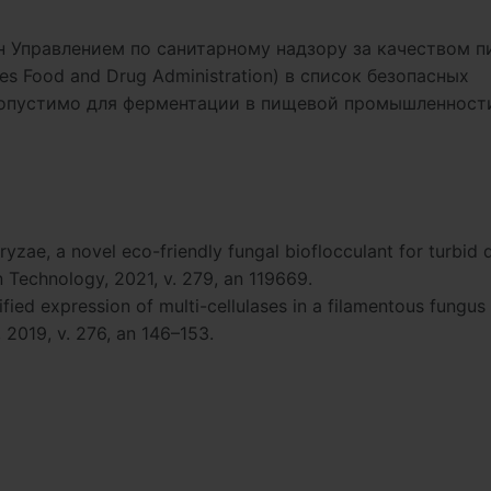
сен Управлением по санитарному надзору за качеством 
s Food and Drug Administration) в список безопасных
опустимо для ферментации в пищевой промышленности
oryzae, a novel eco-friendly fungal bioflocculant for turbid 
n Technology, 2021, v. 279, an 119669.
fied expression of multi-cellulases in a filamentous fungus
 2019, v. 276, an 146–153.