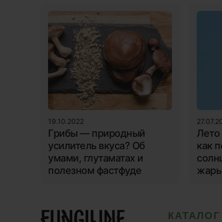
19.10.2022
27.07.2
Грибы — природный
Лето
усилитель вкуса? Об
как 
умами, глутаматах и
солн
полезном фастфуде
жар
КАТАЛОГ