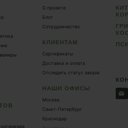
КИ
О проекте
КО
ка
Блог
ГР
Сотрудничество
КО
метика
КЛИЕНТАМ
ПС
ние
Сертификаты
увениры
Доставка и оплата
Отследить статус заказа
КО
›
НАШИ ОФИСЫ
Москва
ТОВ
Санкт-Петербург
Краснодар
 организма
›
Все офисы