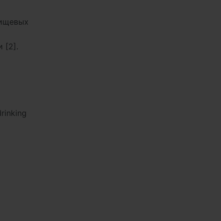
пищевых
 [2].
drinking