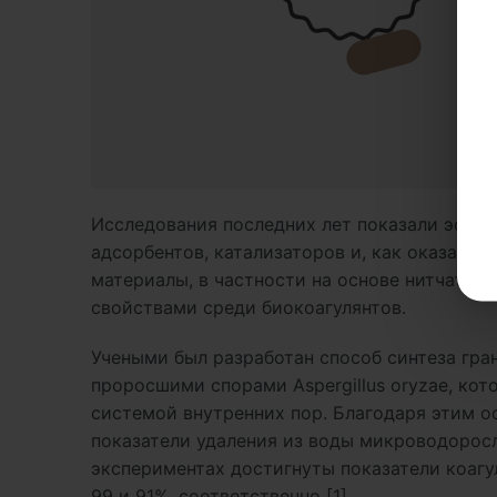
Исследования последних лет показали эффе
адсорбентов, катализаторов и, как оказалос
материалы, в частности на основе нитчатого 
свойствами среди биокоагулянтов.
Учеными был разработан способ синтеза гран
проросшими спорами Aspergillus oryzae, ко
системой внутренних пор. Благодаря этим 
показатели удаления из воды микроводорос
экспериментах достигнуты показатели коаг
99 и 91%, соответственно [1].