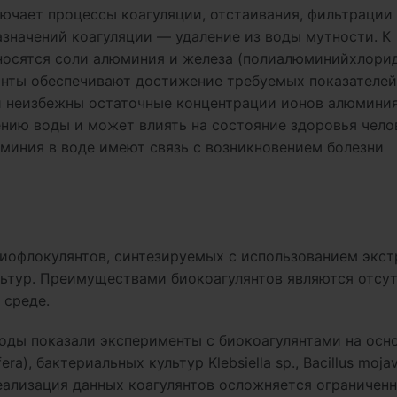
ючает процессы коагуляции, отстаивания, фильтрации
азначений коагуляции — удаление из воды мутности. К
носятся соли алюминия и железа (полиалюминийхлорид
лянты обеспечивают достижение требуемых показателей
ии неизбежны остаточные концентрации ионов алюмини
ению воды и может влиять на состояние здоровья чел
миния в воде имеют связь с возникновением болезни
биофлокулянтов, синтезируемых с использованием экст
льтур. Преимуществами биокоагулянтов являются отсу
 среде.
оды показали эксперименты с биокоагулянтами на осн
a), бактериальных культур Klebsiella sp., Bacillus mojav
я реализация данных коагулянтов осложняется ограничен