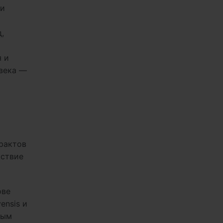
 и
,
я и
овека —
рактов
тствие
ове
ensis и
ным