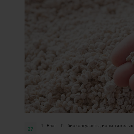
Блог
биокоагулянты
,
ионы тяжелых
27