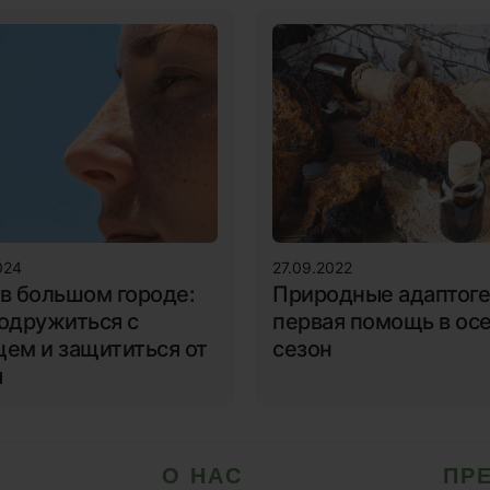
024
27.09.2022
 в большом городе:
Природные адаптог
подружиться с
первая помощь в ос
цем и защититься от
сезон
ы
О НАС
ПР