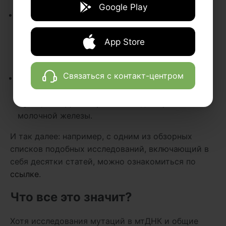
эксперименте.
Google Play
В том же 2001 году группа ученых из
Университета Джонса Хопкинса
провела
исследования 15 клеточных линий рака
App Store
поджелудочной железы — и обнаружила
мутации мДНК почти в каждом случае.
Связаться с контакт-центром
В 2002 году группа ученых группа ученых из
Университета Бэйлора
установила
список
мутаций мтДНК на ранних стадиях рака
молочной железы.
И так далее: например, с одним из обзорных
списков подобных исследований, включающий в
себя десятки статей, можно ознакомиться по
ссылке
.
Что все это значит?
Хотя исследования мутаций в мтДНК и общие