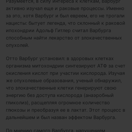
Разумеется, в силу интереса к клеткам, Варбург
активно изучал еще и раковые процессы. Именно
за это, хотя Варбург и был евреем, его не трогали
нацисты: бытует легенда, что склонный к раковой
ипохондрии Адольф Гитлер считал Варбурга
способным найти лекарство от злокачественных
опухолей.
Отто Варбург установил: в здоровых клетках
организма митохондрии синтезируют АТФ за счет
окисления кислот при участии кислорода. Изучая
же опухолевые образования, ученый обнаружил,
что злокачественные клетки генерируют свою
энергию без доступа кислорода (анаэробный
гликолиз), расщепляя огромное количество
глюкозы и преобразуя ее в лактат. Этот процесс в
дальнейшем и был назван эффектом Варбурга.
По мнению самого Варбурга, нарушением