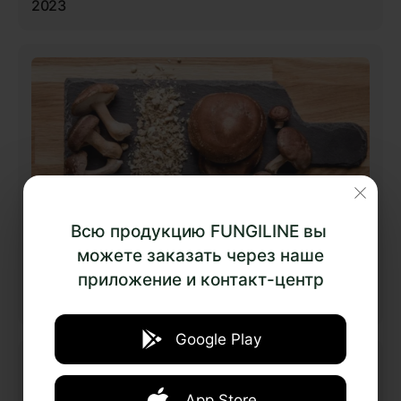
2023
Всю продукцию FUNGILINE вы
можете заказать через наше
19.10.2022
приложение и контакт-центр
Грибы — природный усилитель вкуса? Об умами,
глутаматах и полезном фастфуде
Google Play
App Store