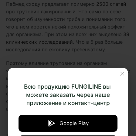
Пабмед сходу предлагает примерно
2500 статей
про трутовик лакированный. Что само по себе
говорит об изученности гриба и понимании того,
что в нем кроется некий положительный эффект
для организма. При этом из всех них выделено
39
клинических исследований
. Что в 5 раз больше
исследований по ежовику гребенчатому.
Поэтому влияние трутовика на организм
человека изучено вдоль и поперек, а его действие
можно смело называть если не полезным, то как
минимум безопасным. В целом, гриб модулирует
Всю продукцию FUNGILINE вы
общие процессы метаболизма, помогая
можете заказать через наше
организму эффективнее справляться с
приложение и контакт-центр
возложенными на него заданиями.
Google Play